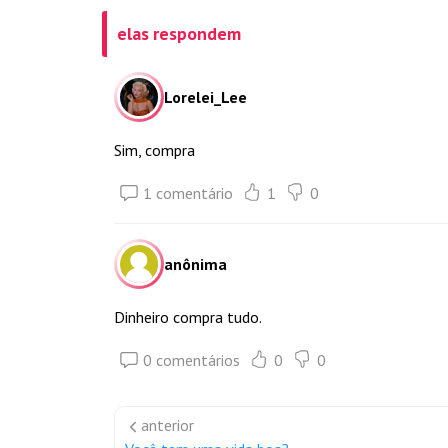
elas respondem
Lorelei_Lee
Sim, compra
1 comentário
1
0
anônima
Dinheiro compra tudo.
0 comentários
0
0
anterior