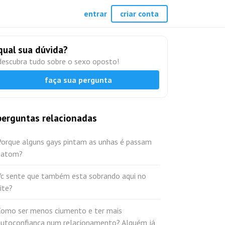
entrar
criar conta
qual sua dúvida?
descubra tudo sobre o sexo oposto!
faça sua pergunta
perguntas relacionadas
Porque alguns gays pintam as unhas é passam
batom?
Vc sente que também esta sobrando aqui no
ite?
Como ser menos ciumento e ter mais
autoconfiança num relacionamento? Alguém já