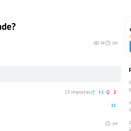
ade?
48
1M
13 respostas
11
2
11
s
1M