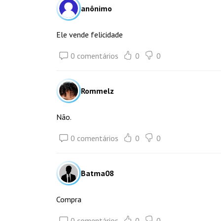
anônimo
Ele vende felicidade
0 comentários
0
0
Rommelz
Não.
0 comentários
0
0
Batma08
Compra
0 comentários
0
0