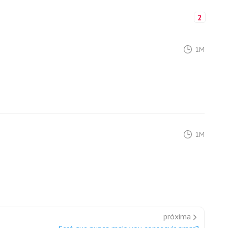
2
1M
1M
próxima