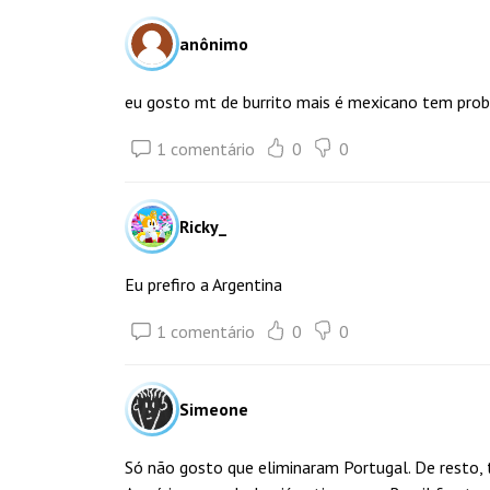
anônimo
eu gosto mt de burrito mais é mexicano tem pro
1 comentário
0
0
Ricky_
Eu prefiro a Argentina
1 comentário
0
0
Simeone
Só não gosto que eliminaram Portugal. De resto, 