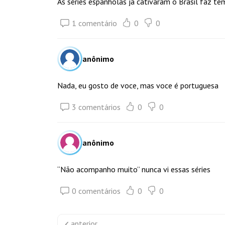
As séries espanholas já cativaram o Brasil faz te
1 comentário
0
0
anônimo
Nada, eu gosto de voce, mas voce é portuguesa
3 comentários
0
0
anônimo
“Não acompanho muito” nunca vi essas séries
0 comentários
0
0
anterior