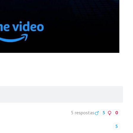
5 respostas
5
0
5