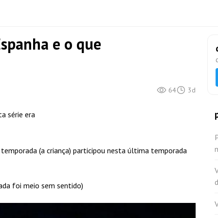
Espanha e o que
64
3d
a série era
 temporada (a criança) participou nesta última temporada
V
d
ada foi meio sem sentido)