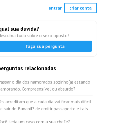
entrar
criar conta
qual sua dúvida?
descubra tudo sobre o sexo oposto!
faça sua pergunta
perguntas relacionadas
Passar o dia dos namorados sozinho(a) estando
namorando. Compreensível ou absurdo?
cs acreditam que a cada dia vai ficar mais dificil
e sair do Bananil? de emitir passaporte e tals..
Você teria um caso com a sua chefe?