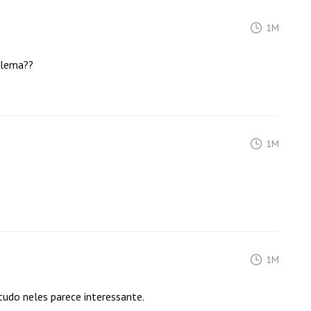
1M
blema??
1M
1M
tudo neles parece interessante.