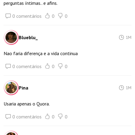
perguntas íntimas.. e afins.
0 comentários
0
0
Blueblu_
1M
Nao faria diferença e a vida continua
0 comentários
0
0
Pina
1M
Usaria apenas o Quora.
0 comentários
0
0