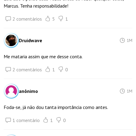
Marcus. Tenha responsabilidade!
2 comentários
5
1
Druidwave
1M
Me mataria assim que me desse conta.
2 comentários
1
0
anônimo
1M
Foda-se, já não dou tanta importância como antes.
1 comentário
1
0