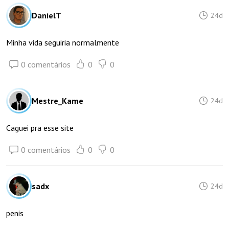
DanielT
24d
Minha vida seguiria normalmente
0 comentários
0
0
Mestre_Kame
24d
Caguei pra esse site
0 comentários
0
0
sadx
24d
penis