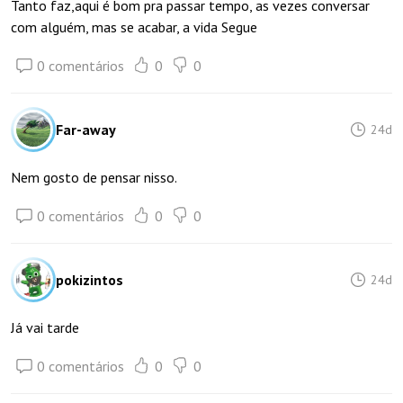
Tanto faz,aqui é bom pra passar tempo, as vezes conversar
com alguém, mas se acabar, a vida Segue
0 comentários
0
0
Far-away
24d
Nem gosto de pensar nisso.
0 comentários
0
0
pokizintos
24d
Já vai tarde
0 comentários
0
0