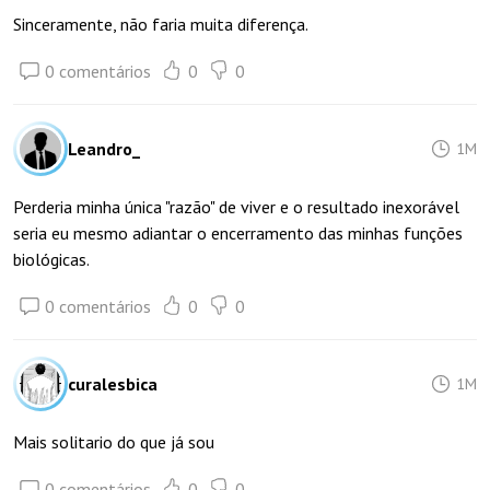
Sinceramente, não faria muita diferença.
0 comentários
0
0
Leandro_
1M
Perderia minha única "razão" de viver e o resultado inexorável
seria eu mesmo adiantar o encerramento das minhas funções
biológicas.
0 comentários
0
0
curalesbica
1M
Mais solitario do que já sou
0 comentários
0
0