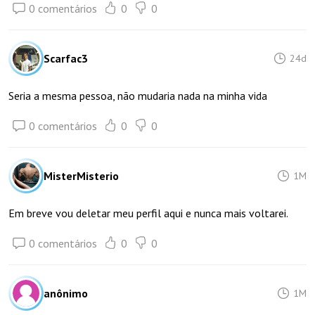
0 comentários
0
0
Scarfac3
24d
Seria a mesma pessoa, não mudaria nada na minha vida
0 comentários
0
0
MisterMisterio
1M
Em breve vou deletar meu perfil aqui e nunca mais voltarei.
0 comentários
0
0
anônimo
1M