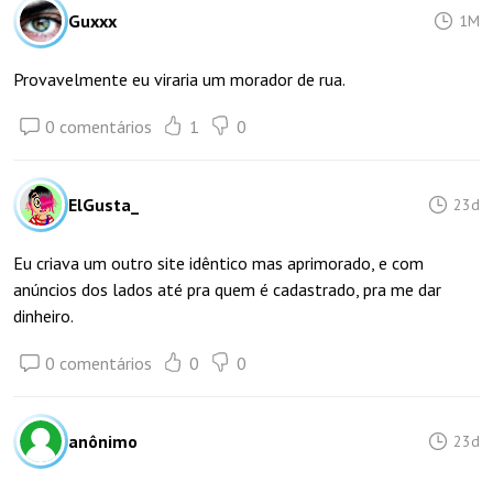
Guxxx
1M
Provavelmente eu viraria um morador de rua.
0 comentários
1
0
ElGusta_
23d
Eu criava um outro site idêntico mas aprimorado, e com
anúncios dos lados até pra quem é cadastrado, pra me dar
dinheiro.
0 comentários
0
0
anônimo
23d