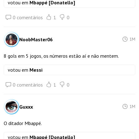
votou em
Mbappé [Donatello]
0 comentários
1
0
NoobMaster06
1M
8 gols em 5 jogos, os números estão aí e não mentem.
votou em
Messi
0 comentários
1
0
Guxxx
1M
O ditador Mbappé.
votou em
Mbappé [Donatello]