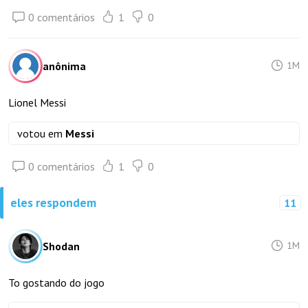
0 comentários
1
0
anônima
1M
Lionel Messi
votou em
Messi
0 comentários
1
0
eles respondem
11
Shodan
1M
To gostando do jogo