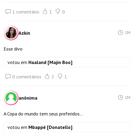
1 comentário
1
0
Azkin
1M
Esse divo
votou em
Haaland [Majin Boo]
0 comentários
2
1
anônima
1M
A Copa do mundo tem seus preferidos...
votou em
Mbappé [Donatello]