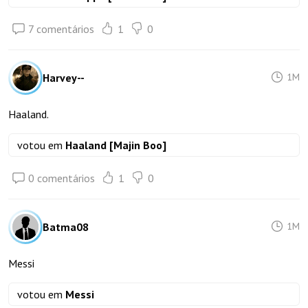
7 comentários
1
0
Harvey--
1M
Haaland.
votou em
Haaland [Majin Boo]
0 comentários
1
0
Batma08
1M
Messi
votou em
Messi