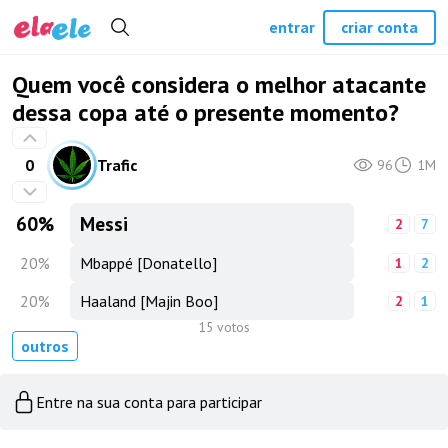
entrar
criar conta
Quem você considera o melhor atacante
dessa copa até o presente momento?
0
Trafic
96
1M
60
%
Messi
2
7
20
%
Mbappé [Donatello]
1
2
20
%
Haaland [Majin Boo]
2
1
15 votos
outros
Entre na sua conta para participar