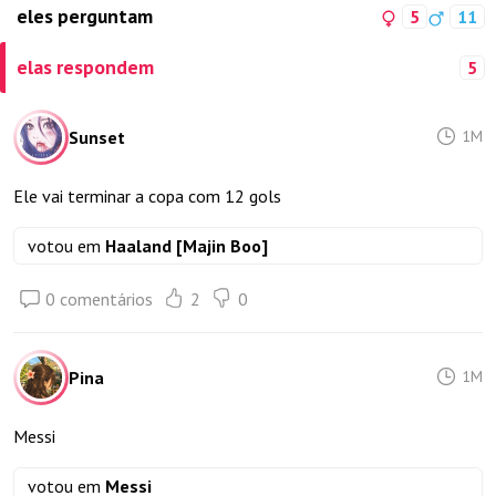
eles perguntam
5
11
elas respondem
5
Sunset
1M
Ele vai terminar a copa com 12 gols
votou em
Haaland [Majin Boo]
0 comentários
2
0
Pina
1M
Messi
votou em
Messi