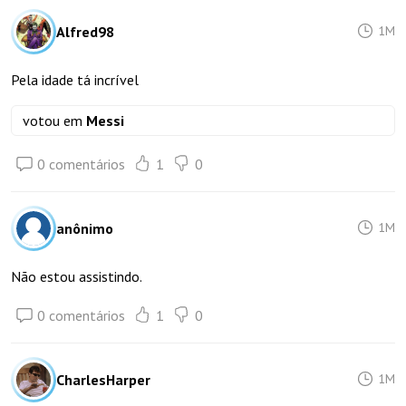
Alfred98
1M
Pela idade tá incrível
votou em
Messi
0 comentários
1
0
anônimo
1M
Não estou assistindo.
0 comentários
1
0
CharlesHarper
1M