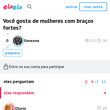
entrar
criar conta
Você gosta de mulheres com braços
fortes?
0
Simeone
112
1M
paquera
Entre na sua conta para participar
eles perguntam
4
12
elas respondem
4
Olorin
1M