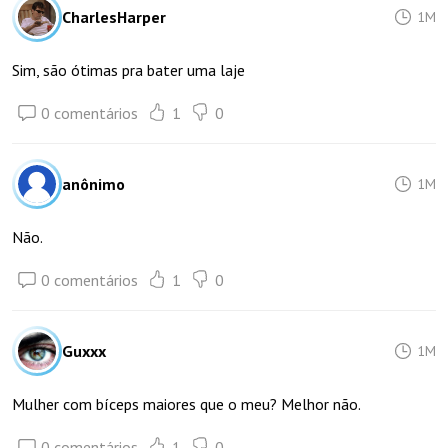
CharlesHarper
1M
Sim, são ótimas pra bater uma laje
0 comentários
1
0
anônimo
1M
Não.
0 comentários
1
0
Guxxx
1M
Mulher com bíceps maiores que o meu? Melhor não.
0 comentários
1
0