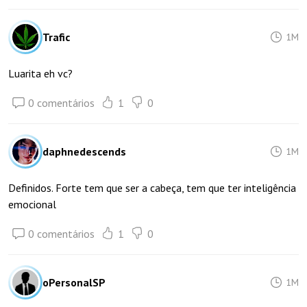
Trafic
1M
Luarita eh vc?
0 comentários
1
0
daphnedescends
1M
Definidos. Forte tem que ser a cabeça, tem que ter inteligência
emocional
0 comentários
1
0
oPersonalSP
1M