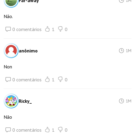
Far-away
1M
Não.
0 comentários
1
0
anônimo
1M
Non
0 comentários
1
0
Ricky_
1M
Não
0 comentários
1
0