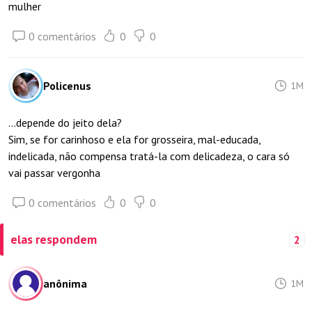
mulher
0 comentários
0
0
Policenus
1M
...depende do jeito dela?
Sim, se for carinhoso e ela for grosseira, mal-educada,
indelicada, não compensa tratá-la com delicadeza, o cara só
vai passar vergonha
0 comentários
0
0
elas respondem
2
anônima
1M