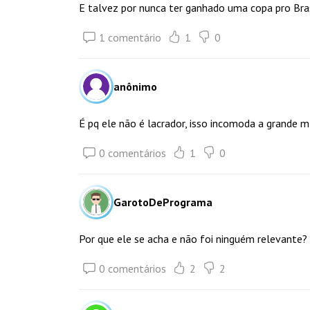
E talvez por nunca ter ganhado uma copa pro Bras
1 comentário
1
0
anônimo
É pq ele não é lacrador, isso incomoda a grande mí
0 comentários
1
0
GarotoDePrograma
Por que ele se acha e não foi ninguém relevante
0 comentários
2
2