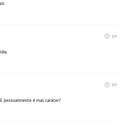
il.
1M
dia.
1M
? E pessoalmente é mal caráter?