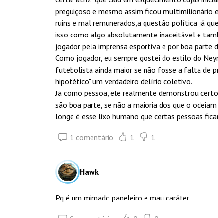
preguiçoso e mesmo assim ficou multimilionário
ruins e mal remunerados,a questão política já qu
isso como algo absolutamente inaceitável e ta
jogador pela imprensa esportiva e por boa parte d
Como jogador, eu sempre gostei do estilo do Neym
futebolista ainda maior se não fosse a falta de p
hipotético" um verdadeiro delírio coletivo.
Já como pessoa, ele realmente demonstrou certos 
são boa parte, se não a maioria dos que o odei
longe é esse lixo humano que certas pessoas fica
1 comentário
1
1
Hawk
Pq é um mimado paneleiro e mau caráter