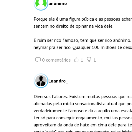
anônimo
Porque ele é uma figura púbica e as pessoas acham
sentem no direito de opinar na vida dele.
É ruim ser rico famoso, tem que ser rico anônimo. 
neymar pra ser rico. Qualquer 100 milhões te dei
0 comentários
1
1
Leandro_
Diversos fatores: Existem muitas pessoas que r
alienadas pela mídia sensacionalista atual que 
verdadeiramente famoso e dá a aquilo uma escala
ter só para conseguir engajamento, muitas pesso
aproveitam da onda de hate em cima dele para te
certa "atriz" que caiu em esquecimento cujas inici