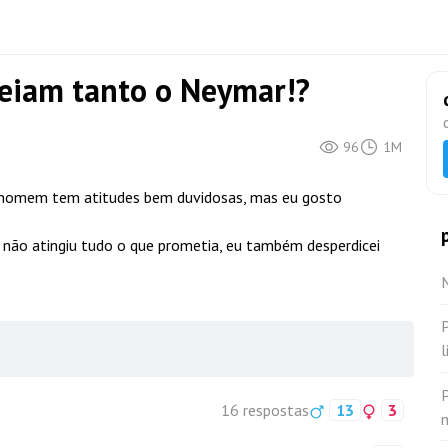
eiam tanto o Neymar!?
96
1M
e homem tem atitudes bem duvidosas, mas eu gosto
 não atingiu tudo o que prometia, eu também desperdicei
M
l
16 respostas
13
3
m