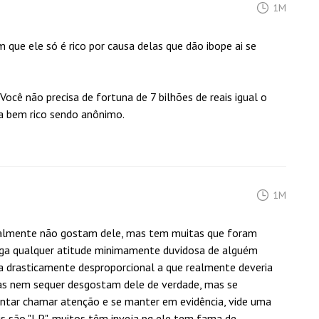
1M
 que ele só é rico por causa delas que dão ibope ai se
Você não precisa de fortuna de 7 bilhões de reais igual o
xa bem rico sendo anônimo.
1M
ealmente não gostam dele, mas tem muitas que foram
pega qualquer atitude minimamente duvidosa de alguém
 drasticamente desproporcional a que realmente deveria
as nem sequer desgostam dele de verdade, mas se
ntar chamar atenção e se manter em evidência, vide uma
ais são "LP", muitos têm inveja pq ele tem fama de