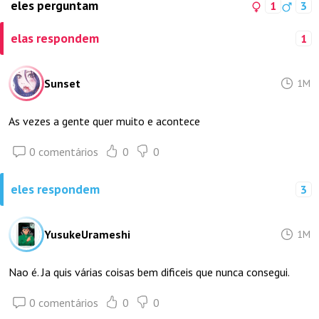
eles perguntam
1
3
elas respondem
1
Sunset
1M
As vezes a gente quer muito e acontece
0 comentários
0
0
eles respondem
3
YusukeUrameshi
1M
Nao é. Ja quis várias coisas bem dificeis que nunca consegui.
0 comentários
0
0