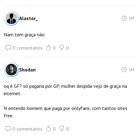
Alastor_
1M
Nam tem graça não
0 comentários
0
0
Shodan
1M
oq é GF? só pagaria por GP, mulher despida vejo de graça na
internet.
N entendo homem que paga por onlyfans, com tantos sites
free.
0 comentários
0
0