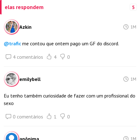
elas respondem
5
Azkin
1M
@
trafic
me contou que ontem pago um GF do discord.
4 comentários
4
0
emilybell
1M
Eu tenho também curiosidade de fazer com um profissional do
sexo
0 comentários
1
0
anônima
1M