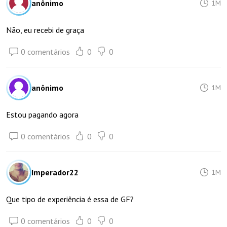
anônimo
1M
Não, eu recebi de graça
0 comentários
0
0
anônimo
1M
Estou pagando agora
0 comentários
0
0
Imperador22
1M
Que tipo de experiência é essa de GF?
0 comentários
0
0