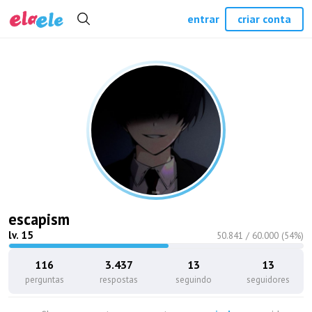
entrar
criar conta
escapism
lv.
15
50.841
/
60.000
(
54
%)
116
3.437
13
13
perguntas
respostas
seguindo
seguidores