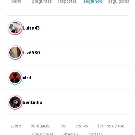
perfil
perguntas
respostas
seguindo
seguidores
Luisa43
Liz6580
xlrd
bentinha
sobre
pontuação
faq
regras
termos de uso
privacidade
sitemap
contato