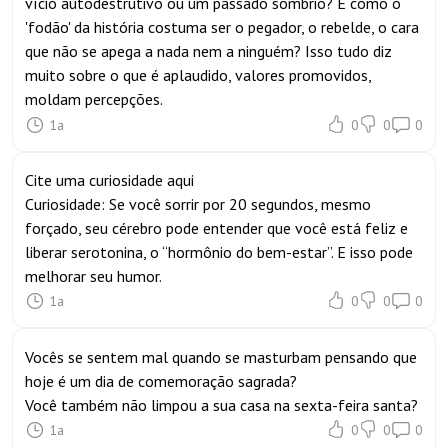
vício autodestrutivo ou um passado sombrio? E como o
'fodão' da história costuma ser o pegador, o rebelde, o cara
que não se apega a nada nem a ninguém? Isso tudo diz
muito sobre o que é aplaudido, valores promovidos,
moldam percepções.
1a
0
0
0
Cite uma curiosidade aqui
Curiosidade: Se você sorrir por 20 segundos, mesmo
forçado, seu cérebro pode entender que você está feliz e
liberar serotonina, o “hormônio do bem-estar”. E isso pode
melhorar seu humor.
1a
0
0
0
Vocês se sentem mal quando se masturbam pensando que
hoje é um dia de comemoração sagrada?
Você também não limpou a sua casa na sexta-feira santa?
1a
0
0
0