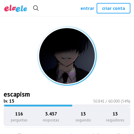
entrar
criar conta
escapism
lv.
15
50.841
/
60.000
(
54
%)
116
3.437
13
13
perguntas
respostas
seguindo
seguidores