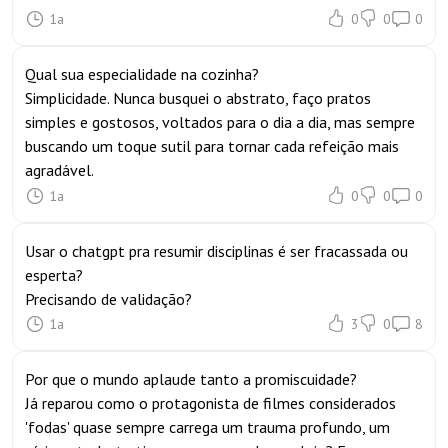
1a
0
0
0
Qual sua especialidade na cozinha?
Simplicidade. Nunca busquei o abstrato, faço pratos
simples e gostosos, voltados para o dia a dia, mas sempre
buscando um toque sutil para tornar cada refeição mais
agradável.
1a
0
0
0
Usar o chatgpt pra resumir disciplinas é ser fracassada ou
esperta?
Precisando de validação?
1a
3
0
8
Por que o mundo aplaude tanto a promiscuidade?
Já reparou como o protagonista de filmes considerados
'fodas' quase sempre carrega um trauma profundo, um