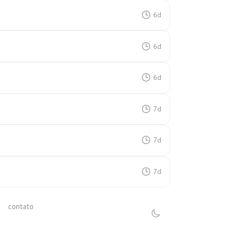
6d
6d
6d
7d
7d
7d
contato