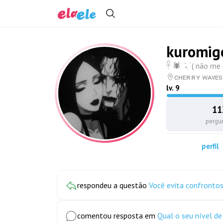
kuromig
𓋹 🕷️ ݁ ˖ִ ࣪ ( nã
ᴄʜᴇʀʀʏ ᴡᴀᴠᴇꜱ ⠀
lv.
9
11
pergu
perfil
respondeu a questão
Você evita confronto
comentou resposta em
Qual o seu nível d