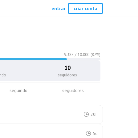
entrar
criar conta
9.388
/
10.000
(
87
%)
10
indo
seguidores
seguindo
seguidores
20h
5d