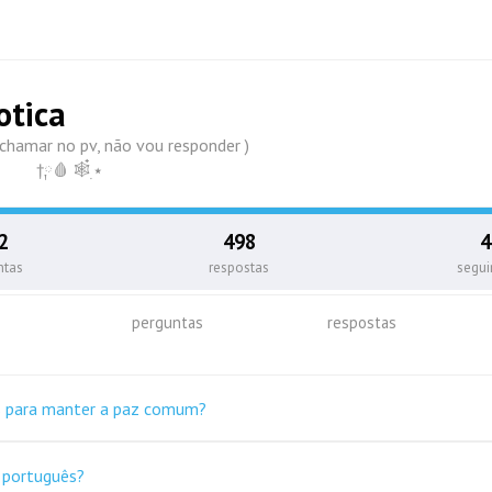
otica
o me chamar no pv, não vou responder )
 ⠀ †༙🩸 🕸️๋࣭ ⭑
2
498
4
ntas
respostas
segu
perguntas
respostas
s para manter a paz comum?
e português?