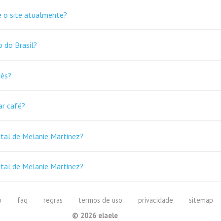
e o site atualmente?
o do Brasil?
uês?
ar café?
 tal de Melanie Martinez?
 tal de Melanie Martinez?
o
faq
regras
termos de uso
privacidade
sitemap
©
2026
elaele