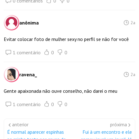
0 comentários
0
0
anônima
2a
Evitar colocar foto de mulher sexy no perfil se não for você
1 comentário
0
0
ravena_
2a
Gente apaixonada não ouve conselho, não darei o meu
1 comentário
0
0
anterior
próxima
É normal aparecer espinhas
Fui à um encontro e ele