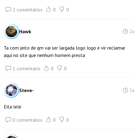
2 comentários
0
0
Hawk
2a
Ta com jeito de qm vai ser largada logo logo e vir reclamar
aqui no site que nenhum homem presta
1 comentário
0
0
Steve-
2a
Eita lele
0 comentários
0
0