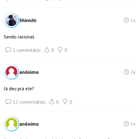
Shinichi
2a
Sendo racional.
1 comentário
0
0
anônimo
2a
Já deu pra ele?
12 comentários
0
0
anônimo
2a