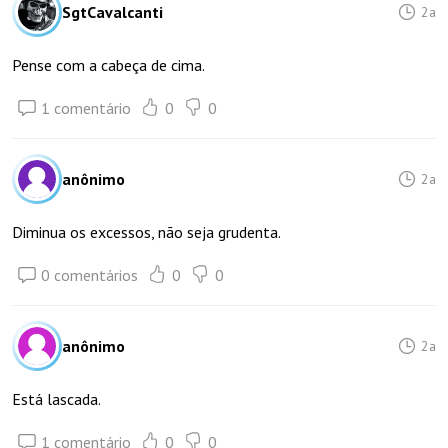
SgtCavalcanti
2a
Pense com a cabeça de cima.
1 comentário
0
0
anônimo
2a
Diminua os excessos, não seja grudenta.
0 comentários
0
0
anônimo
2a
Está lascada.
1 comentário
0
0