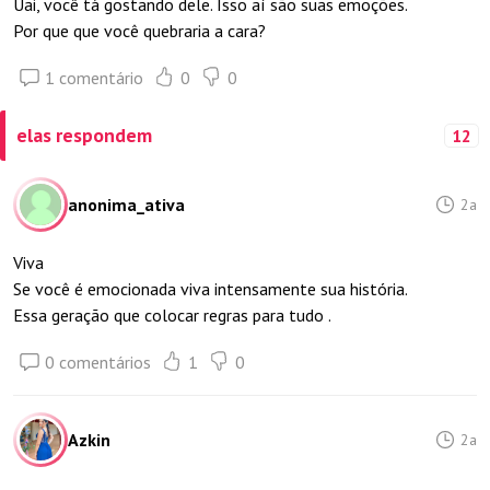
Uai, você tá gostando dele. Isso aí são suas emoções.
Por que que você quebraria a cara?
1 comentário
0
0
elas respondem
12
anonima_ativa
2a
Viva
Se você é emocionada viva intensamente sua história.
Essa geração que colocar regras para tudo .
0 comentários
1
0
Azkin
2a