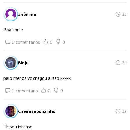
anônimo
2a
Boa sorte
0 comentários
0
0
Binju
2a
pelo menos vc chegou a isso kkkkk
1 comentário
0
0
Cheirosobonzinho
2a
Tb sou intenso