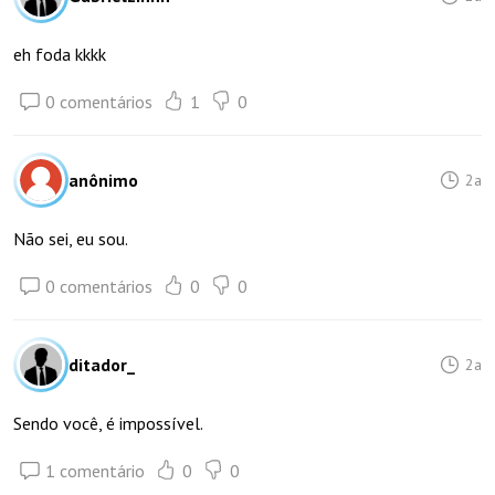
eh foda kkkk
0 comentários
1
0
anônimo
2a
Não sei, eu sou.
0 comentários
0
0
ditador_
2a
Sendo você, é impossível.
1 comentário
0
0