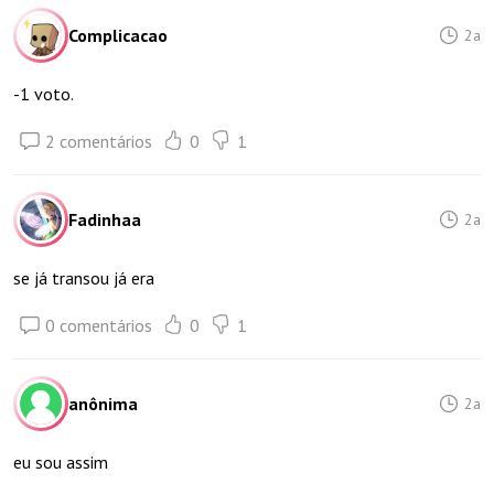
Complicacao
2a
-1 voto.
2 comentários
0
1
Fadinhaa
2a
se já transou já era
0 comentários
0
1
anônima
2a
eu sou assim