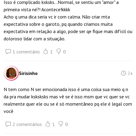
Isso é complicado ksksks...Normal, se sentiu um "amor" a
primeira vista né?! Acontece!kkkk
Acho q uma dica seria vc ir com calma. Não criar mta
expectativa sobre o garoto, pq quando criamos muita
expectativa em relação a algo, pode ser qe fique mais difícil ou
doloroso lidar com a situação.
1 comentário
1
0
Sirisinho
2a
N tem como N ser emocionada isso é uma coisa sua meio q n
da pra mudar ksksksks mas vê se é isso msm que vc quer se vc
realmente quer ele ou se é só momentâneo pq ele é legal com
você
2 comentários
1
0