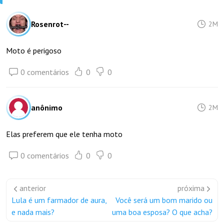
Rosenrot--
2M
Moto é perigoso
0 comentários
0
0
anônimo
2M
Elas preferem que ele tenha moto
0 comentários
0
0
anterior
próxima
Lula é um farmador de aura,
Você será um bom marido ou
e nada mais?
uma boa esposa? O que acha?