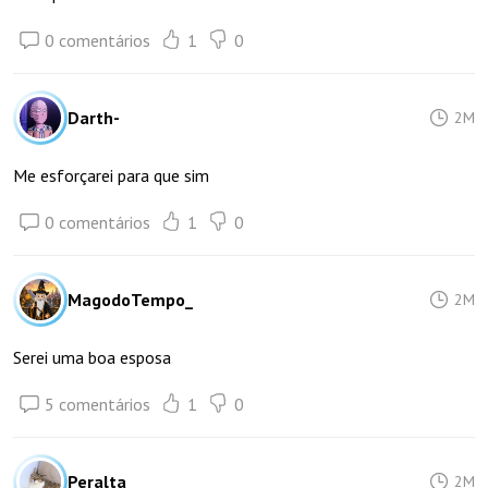
0 comentários
1
0
Darth-
2M
Me esforçarei para que sim
0 comentários
1
0
MagodoTempo_
2M
Serei uma boa esposa
5 comentários
1
0
Peralta_
2M