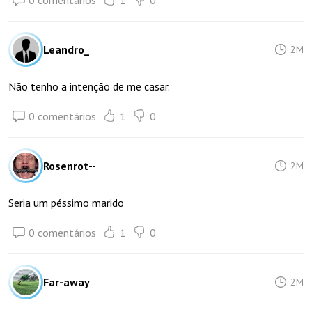
0 comentários
1
0
Leandro_
2M
Não tenho a intenção de me casar.
0 comentários
1
0
Rosenrot--
2M
Seria um péssimo marido
0 comentários
1
0
Far-away
2M