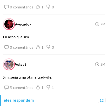
0 comentários
1
0
Avocado-
2M
Eu acho que sim
0 comentários
1
0
Velvet
2M
Sim, seria uma ótima tradwife.
3 comentários
1
1
eles respondem
12