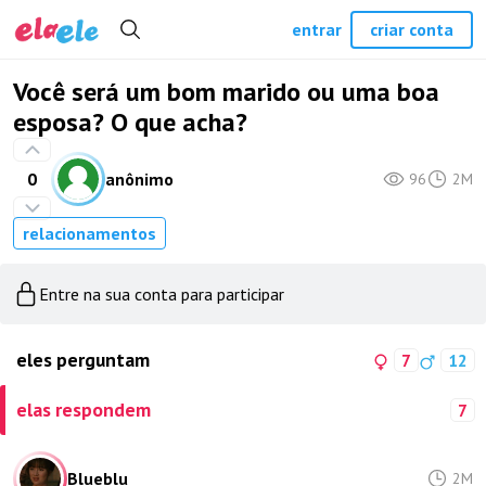
entrar
criar conta
Você será um bom marido ou uma boa
esposa? O que acha?
0
anônimo
96
2M
relacionamentos
Entre na sua conta para participar
eles perguntam
7
12
elas respondem
7
Blueblu_
2M