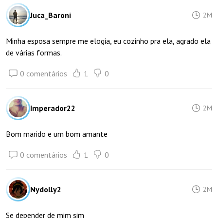
Juca_Baroni
2M
Minha esposa sempre me elogia, eu cozinho pra ela, agrado ela
de várias formas.
0 comentários
1
0
Imperador22
2M
Bom marido e um bom amante
0 comentários
1
0
Nydolly2
2M
Se depender de mim sim