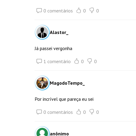
0 comentários
0
0
Alastor_
Já passei vergonha
1 comentário
0
0
MagodoTempo_
Por incrível que pareça eu sei
0 comentários
0
0
anônimo