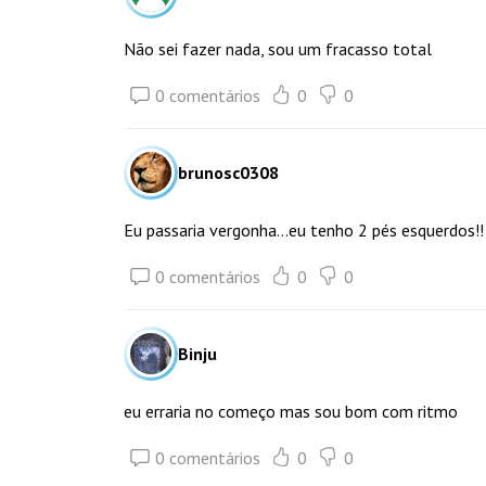
Não sei fazer nada, sou um fracasso total
0 comentários
0
0
brunosc0308
Eu passaria vergonha...eu tenho 2 pés esquerdos!
0 comentários
0
0
Binju
eu erraria no começo mas sou bom com ritmo
0 comentários
0
0