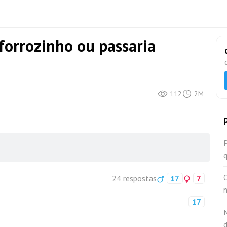
forrozinho ou passaria
112
2M
O
24 respostas
17
7
17
M
d