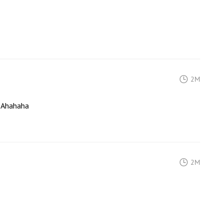
2M
! Ahahaha
2M