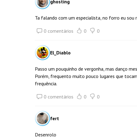
ghosting
Ta falando com um especialista, no forro eu sou r
0 comentários
0
0
El_Diablo
Passo um pouquinho de vergonha, mas danço me
Porém, frequento muito pouco lugares que tocam
frequência.
0 comentários
0
0
fert
Desenrolo