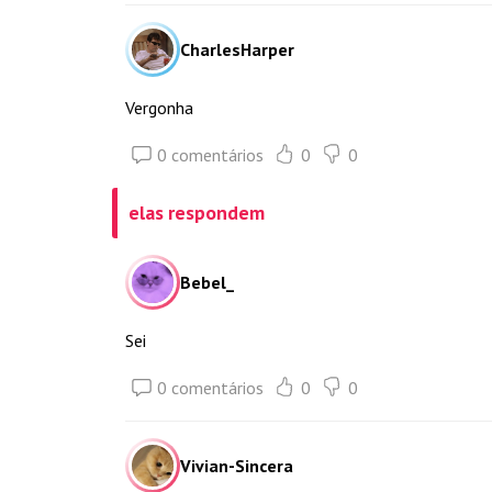
CharlesHarper
Vergonha
0 comentários
0
0
elas respondem
Bebel_
Sei
0 comentários
0
0
Vivian-Sincera