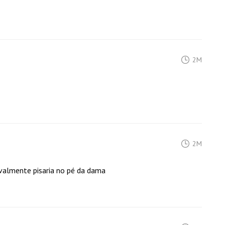
2M
2M
valmente pisaria no pé da dama