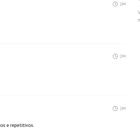
2M
n
2M
2M
s e repetitivos.