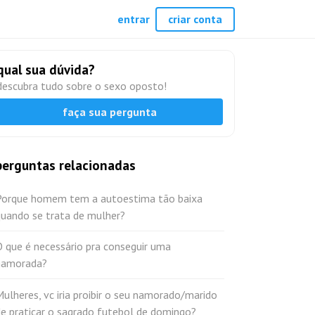
entrar
criar conta
qual sua dúvida?
descubra tudo sobre o sexo oposto!
faça sua pergunta
perguntas relacionadas
Porque homem tem a autoestima tão baixa
quando se trata de mulher?
 que é necessário pra conseguir uma
namorada?
ulheres, vc iria proibir o seu namorado/marido
e praticar o sagrado futebol de domingo?