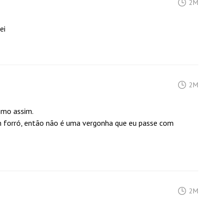
2M
ei
2M
smo assim.
 forró, então não é uma vergonha que eu passe com
2M