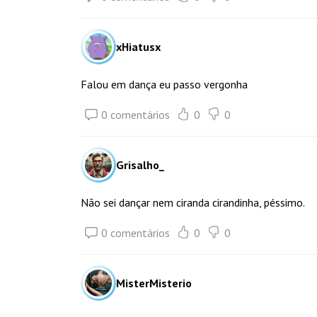
xHiatusx
Falou em dança eu passo vergonha
0 comentários
0
0
Grisalho_
Não sei dançar nem ciranda cirandinha, péssimo.
0 comentários
0
0
MisterMisterio