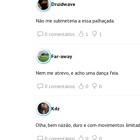
Druidwave
Não me submeteria a essa palhaçada.
0 comentários
1
1
Far-away
Nem me atrevo, e acho uma dança feia.
0 comentários
0
0
Kdz
Olha, bem ruizão, duro e com movimentos limitado
0 comentários
0
0