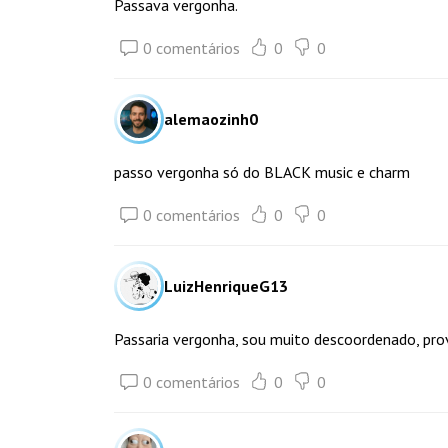
Passava vergonha.
0 comentários
0
0
alemaozinh0
passo vergonha só do BLACK music e charm
0 comentários
0
0
LuizHenriqueG13
Passaria vergonha, sou muito descoordenado, pro
0 comentários
0
0