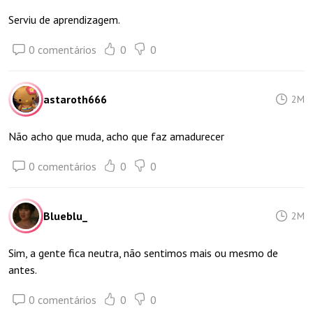
Serviu de aprendizagem.
0 comentários
0
0
astaroth666
2M
Não acho que muda, acho que faz amadurecer
0 comentários
0
0
Blueblu_
2M
Sim, a gente fica neutra, não sentimos mais ou mesmo de
antes.
0 comentários
0
0