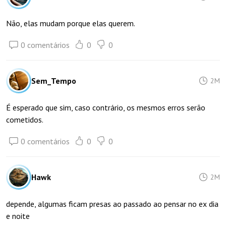
Não, elas mudam porque elas querem.
0 comentários
0
0
Sem_Tempo
2M
É esperado que sim, caso contrário, os mesmos erros serão
cometidos.
0 comentários
0
0
Hawk
2M
depende, algumas ficam presas ao passado ao pensar no ex dia
e noite