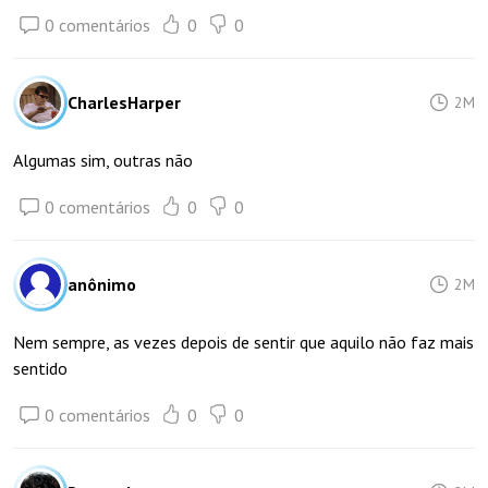
0 comentários
0
0
CharlesHarper
2M
Algumas sim, outras não
0 comentários
0
0
anônimo
2M
Nem sempre, as vezes depois de sentir que aquilo não faz mais
sentido
0 comentários
0
0