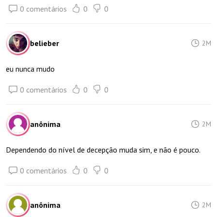
0 comentários
0
0
belieber
2M
eu nunca mudo
0 comentários
0
0
anônima
2M
Dependendo do nível de decepção muda sim, e não é pouco.
0 comentários
0
0
anônima
2M