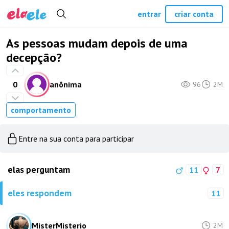
entrar
criar conta
As pessoas mudam depois de uma
decepção?
0
anônima
96
2M
comportamento
Entre na sua conta para participar
elas perguntam
11
7
eles respondem
11
MisterMisterio
2M