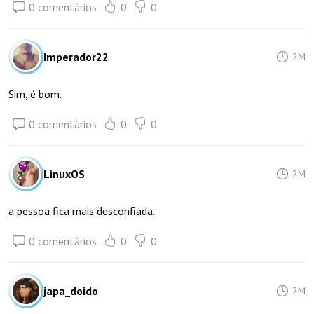
0 comentários
0
0
Imperador22
2M
Sim, é bom.
0 comentários
0
0
LinuxOS
2M
a pessoa fica mais desconfiada.
0 comentários
0
0
japa_doido
2M