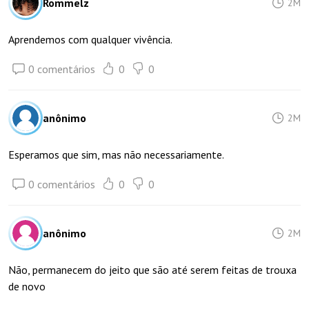
Rommelz
2M
Aprendemos com qualquer vivência.
0 comentários
0
0
anônimo
2M
Esperamos que sim, mas não necessariamente.
0 comentários
0
0
anônimo
2M
Não, permanecem do jeito que são até serem feitas de trouxa
de novo