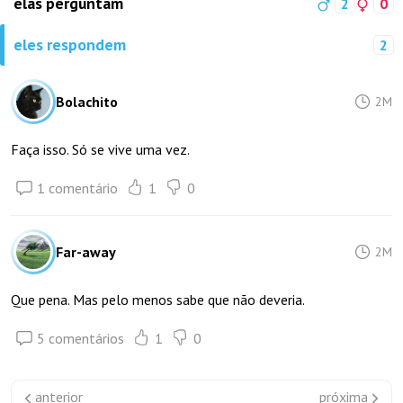
elas perguntam
2
0
eles respondem
2
Bolachito
2M
Faça isso. Só se vive uma vez.
1 comentário
1
0
Far-away
2M
Que pena. Mas pelo menos sabe que não deveria.
5 comentários
1
0
anterior
próxima