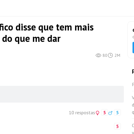
co disse que tem mais
 do que me dar
80
2M
d
10 respostas
5
5
5
v