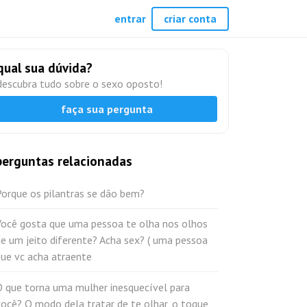
entrar
criar conta
qual sua dúvida?
descubra tudo sobre o sexo oposto!
faça sua pergunta
perguntas relacionadas
Porque os pilantras se dão bem?
Você gosta que uma pessoa te olha nos olhos
e um jeito diferente? Acha sex? ( uma pessoa
que vc acha atraente
O que torna uma mulher inesquecível para
ocê? O modo dela tratar de te olhar, o toque,