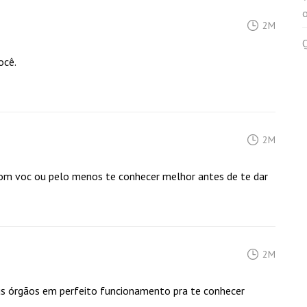
2M
ocê.
2M
 com voc ou pelo menos te conhecer melhor antes de te dar
2M
eus órgãos em perfeito funcionamento pra te conhecer