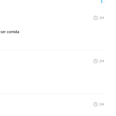
5
2M
 ser comida
2M
2M