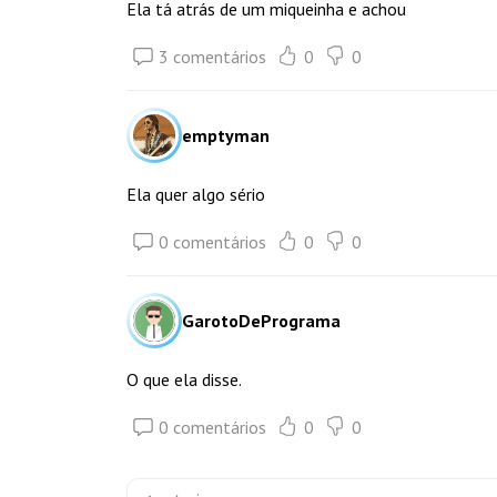
Ela tá atrás de um miqueinha e achou
3 comentários
0
0
emptyman
Ela quer algo sério
0 comentários
0
0
GarotoDePrograma
O que ela disse.
0 comentários
0
0