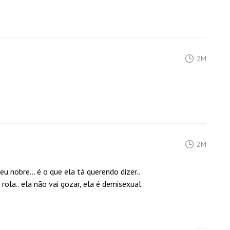
2M
2M
eu nobre... é o que ela tá querendo dizer..
rola.. ela não vai gozar, ela é demisexual..