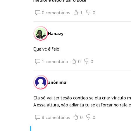
melhor e depois dar o bote
0 comentários
1
0
Hanazy
Que vc é feio
1 comentário
0
0
anônima
Ela só vai ter tesão contigo se ela criar vínculo m
A essa altura, não adianta tu se esforçar no rala e 
8 comentários
0
0