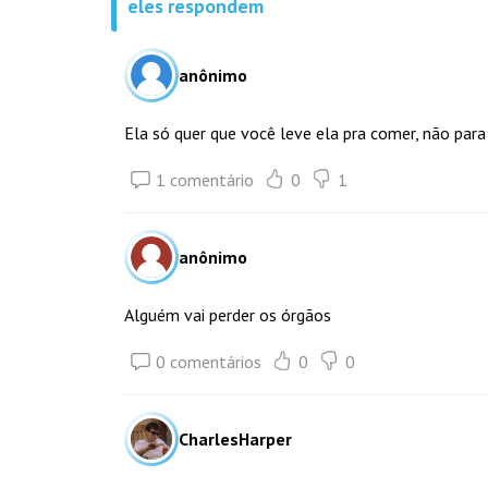
eles respondem
anônimo
Ela só quer que você leve ela pra comer, não para
1 comentário
0
1
anônimo
Alguém vai perder os órgãos
0 comentários
0
0
CharlesHarper