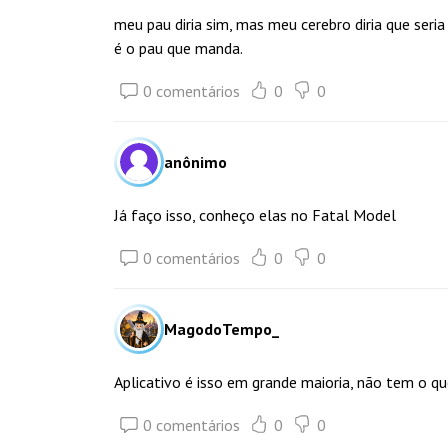
meu pau diria sim, mas meu cerebro diria que seri
é o pau que manda.
0 comentários
0
0
anônimo
Já faço isso, conheço elas no Fatal Model
0 comentários
0
0
MagodoTempo_
Aplicativo é isso em grande maioria, não tem o qu
0 comentários
0
0