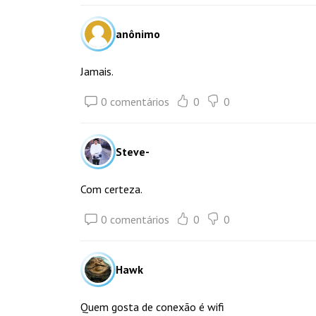
anônimo
Jamais.
0 comentários
0
0
Steve-
Com certeza.
0 comentários
0
0
Hawk
Quem gosta de conexão é wifi