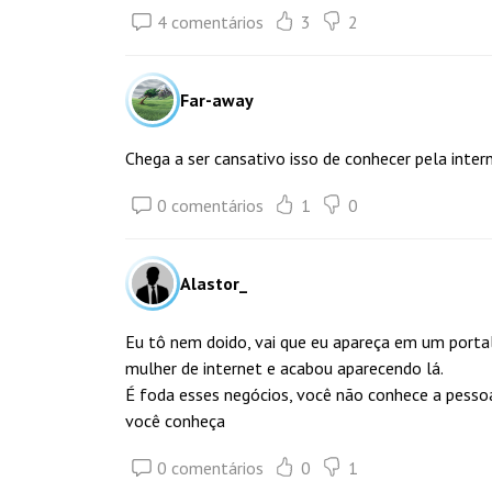
4 comentários
3
2
Far-away
Chega a ser cansativo isso de conhecer pela inte
0 comentários
1
0
Alastor_
Eu tô nem doido, vai que eu apareça em um porta
mulher de internet e acabou aparecendo lá.
É foda esses negócios, você não conhece a pessoa
você conheça
0 comentários
0
1