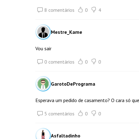
8 comentários
0
4
Mestre_Kame
Vou sair
0 comentários
0
0
GarotoDePrograma
Esperava um pedido de casamento? O cara só quer
5 comentários
0
0
Asfaltadinho