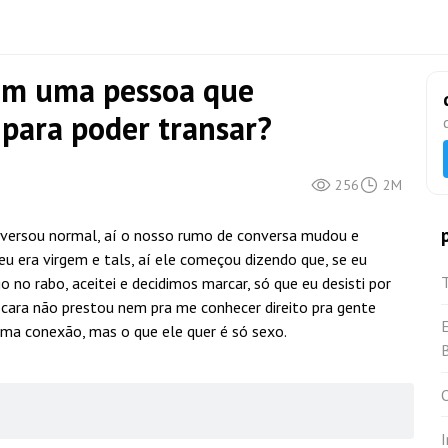
com uma pessoa que
para poder transar?
256
2M
nversou normal, aí o nosso rumo de conversa mudou e
u era virgem e tals, aí ele começou dizendo que, se eu
o no rabo, aceitei e decidimos marcar, só que eu desisti por
 cara não prestou nem pra me conhecer direito pra gente
 uma conexão, mas o que ele quer é só sexo.
B
O