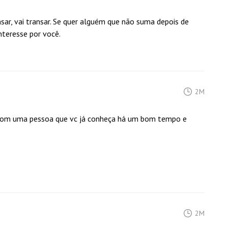
nsar, vai transar. Se quer alguém que não suma depois de
teresse por você.
2M
r com uma pessoa que vc já conheça há um bom tempo e
2M