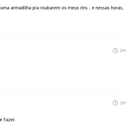
a uma armadilha pra roubarem os meus rins... e nessas horas,
2M
2M
e fazer.