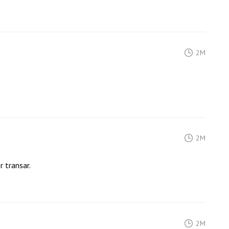
2M
2M
 transar.
2M