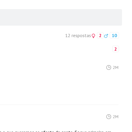
12 respostas
2
10
2
2M
2M