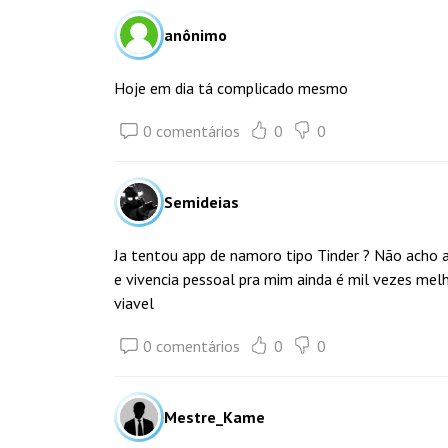
anônimo
Hoje em dia tá complicado mesmo
0 comentários
0
0
Semideias
Ja tentou app de namoro tipo Tinder ? Não acho 
e vivencia pessoal pra mim ainda é mil vezes melh
viavel
0 comentários
0
0
Mestre_Kame