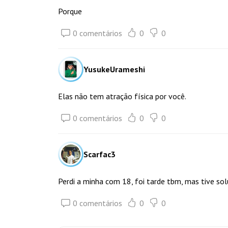
Porque
0 comentários
0
0
YusukeUrameshi
Elas não tem atração física por você.
0 comentários
0
0
Scarfac3
Perdi a minha com 18, foi tarde tbm, mas tive so
0 comentários
0
0