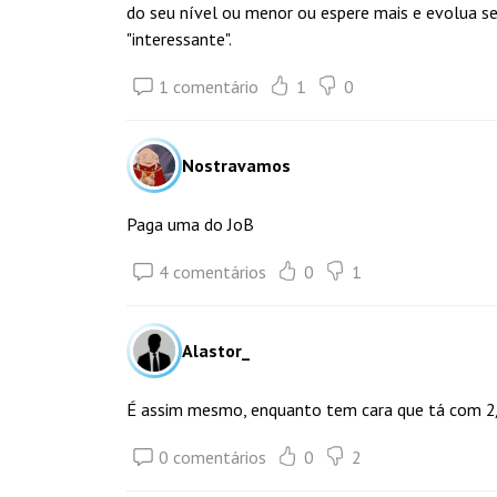
do seu nível ou menor ou espere mais e evolua se
"interessante".
1 comentário
1
0
Nostravamos
Paga uma do JoB
4 comentários
0
1
Alastor_
É assim mesmo, enquanto tem cara que tá com 2/
0 comentários
0
2