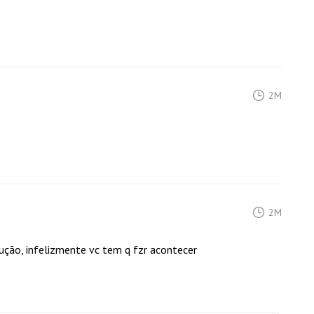
2M
2M
lução, infelizmente vc tem q fzr acontecer