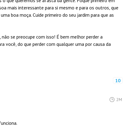
 o que queremos se afasta da gente. Foque primeiro em
ssoa mais interessante para si mesmo e para os outros, que
 uma boa moça. Cuide primeiro do seu jardim para que as
, não se preocupe com isso! É bem melhor perder a
ra você, do que perder com qualquer uma por causa da
10
2M
funciona.