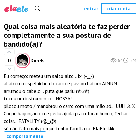
entrar
criar conta
Qual coisa mais aleatória te faz perder
completamente a sua postura de
bandido(a)?
0
Dim4s_
64
2M
Eu começo: meteu um salto alto… ixi (⁠•⁠‿⁠•⁠)
abaixou o espelhinho do carro e passou batom AINNN
arrumou o cabelo… puta que pariu (⁠✯⁠ᴗ⁠✯⁠)
tocou um instrumento… NOSSA!
pilotou moto / manobrou o carro com uma mão só... UUII ⊙⁠.⁠☉
Coque bagunçado, me pediu ajuda pra colocar brinco, fechar
colar… FATALITY (⁠@⁠_⁠@⁠)
só não falo mais porque tenho família no ElaEle kkk
comportamento