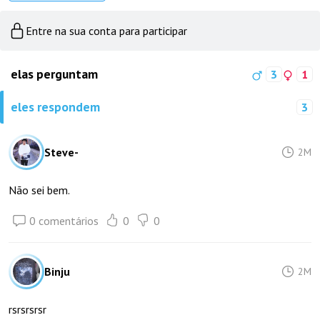
Entre na sua conta para participar
elas perguntam
3
1
eles respondem
3
Steve-
2M
Não sei bem.
0 comentários
0
0
Binju
2M
rsrsrsrsr