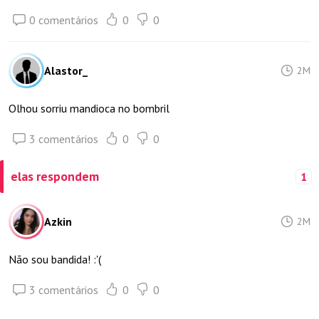
0 comentários
0
0
Alastor_
2M
Olhou sorriu mandioca no bombril
3 comentários
0
0
elas respondem
1
Azkin
2M
Não sou bandida! :'(
3 comentários
0
0