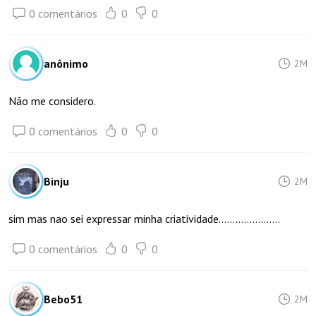
0 comentários
0
0
anônimo
2M
Não me considero.
0 comentários
0
0
Binju
2M
sim mas nao sei expressar minha criatividade......................
0 comentários
0
0
Bebo51
2M