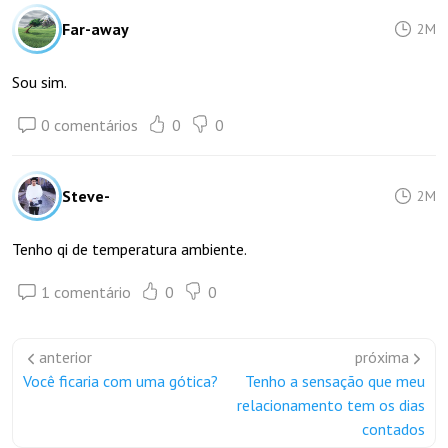
Far-away
2M
Sou sim.
0 comentários
0
0
Steve-
2M
Tenho qi de temperatura ambiente.
1 comentário
0
0
anterior
próxima
Você ficaria com uma gótica?
Tenho a sensação que meu
relacionamento tem os dias
contados