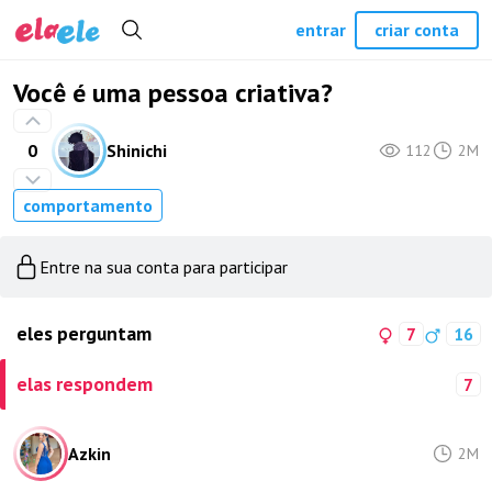
entrar
criar conta
Você é uma pessoa criativa?
0
Shinichi
112
2M
comportamento
Entre na sua conta para participar
eles perguntam
7
16
elas respondem
7
Azkin
2M