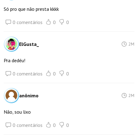
Só pro que não presta kkkk
0 comentários
0
0
ElGusta_
2M
Pra dedéu!
0 comentários
0
0
anônimo
2M
Não, sou lixo
0 comentários
0
0