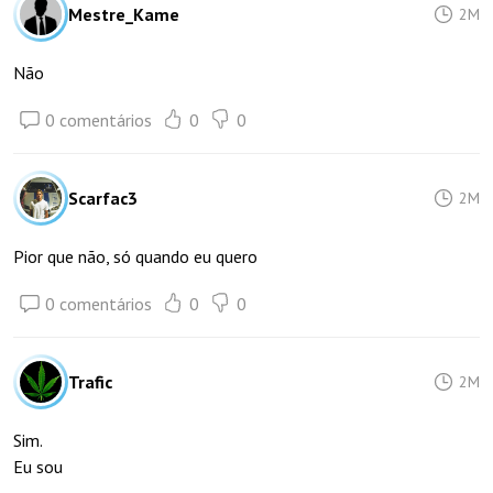
Mestre_Kame
2M
Não
0 comentários
0
0
Scarfac3
2M
Pior que não, só quando eu quero
0 comentários
0
0
Trafic
2M
Sim.
Eu sou