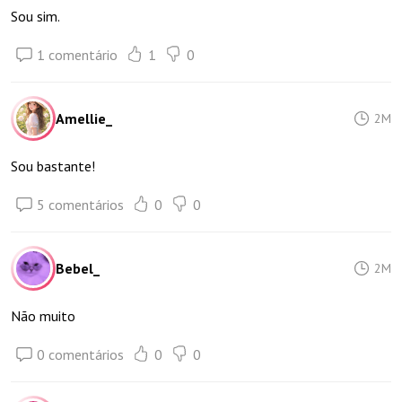
Sou sim.
1 comentário
1
0
Amellie_
2M
Sou bastante!
5 comentários
0
0
Bebel_
2M
Não muito
0 comentários
0
0