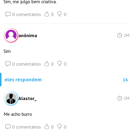
Sim, me julgo bem criativa.
0 comentários
0
0
anônima
2M
Sim
0 comentários
0
0
eles respondem
16
Alastor_
2M
Me acho burro
0 comentários
0
0