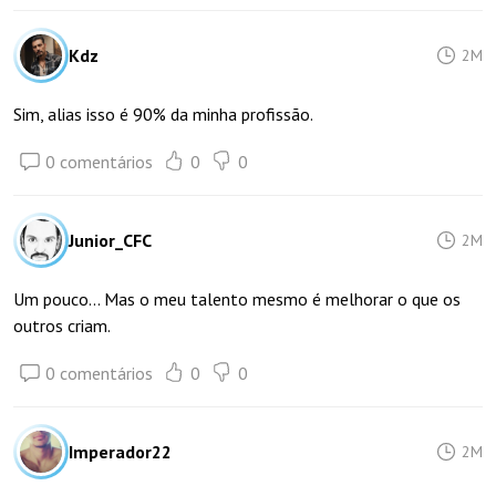
Kdz
2M
Sim, alias isso é 90% da minha profissão.
0 comentários
0
0
Junior_CFC
2M
Um pouco... Mas o meu talento mesmo é melhorar o que os
outros criam.
0 comentários
0
0
Imperador22
2M