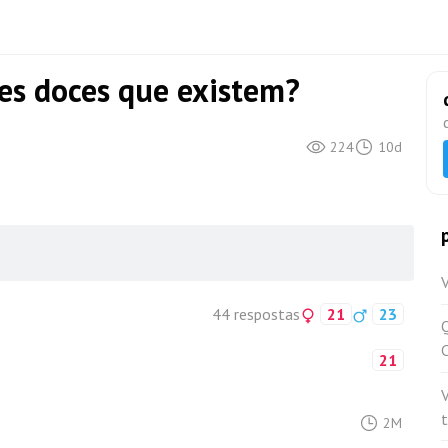
es doces que existem?
224
10d
V
44 respostas
21
23
Q
21
t
2M