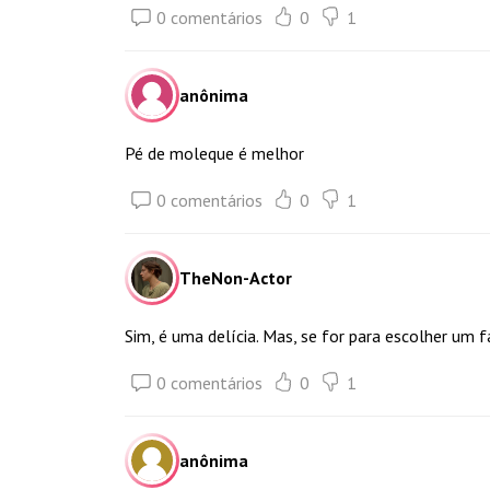
0 comentários
0
1
anônima
Pé de moleque é melhor
0 comentários
0
1
TheNon-Actor
Sim, é uma delícia. Mas, se for para escolher um f
0 comentários
0
1
anônima