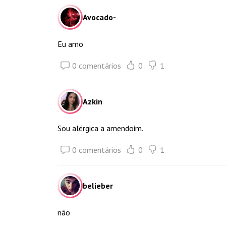
Avocado-
Eu amo
0 comentários
0
1
Azkin
Sou alérgica a amendoim.
0 comentários
0
1
belieber
não