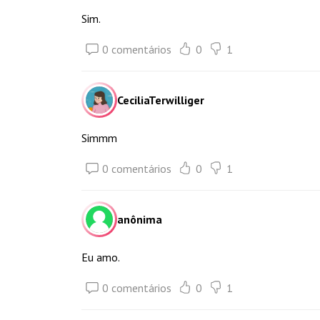
Sim.
0 comentários
0
1
CeciliaTerwilliger
Simmm
0 comentários
0
1
anônima
Eu amo.
0 comentários
0
1