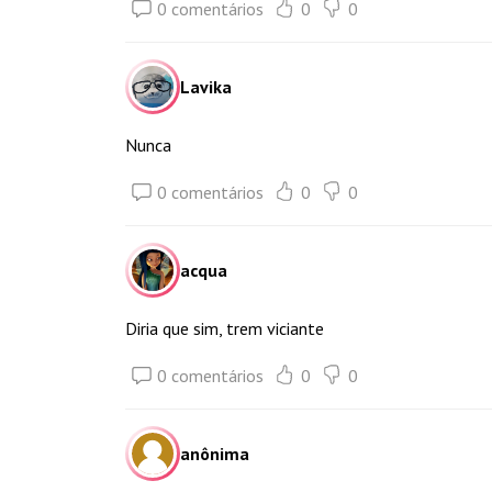
0 comentários
0
0
Lavika
Nunca
0 comentários
0
0
acqua
Diria que sim, trem viciante
0 comentários
0
0
anônima