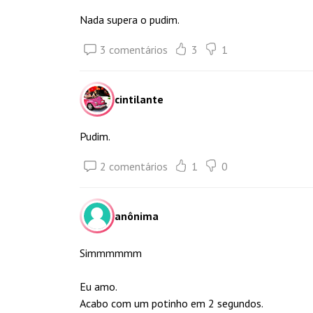
Nada supera o pudim.
3 comentários
3
1
cintilante
Pudim.
2 comentários
1
0
anônima
Simmmmmm
Eu amo.
Acabo com um potinho em 2 segundos.