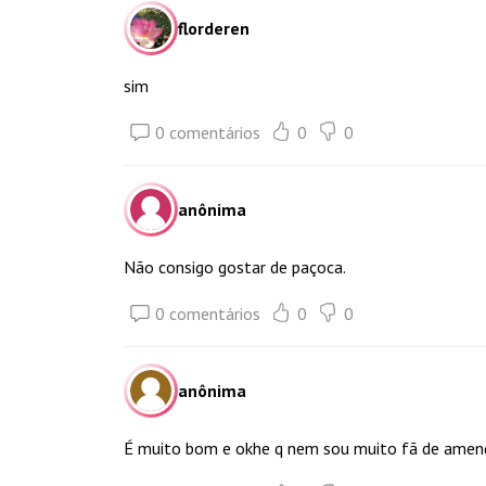
florderen
sim
0 comentários
0
0
anônima
Não consigo gostar de paçoca.
0 comentários
0
0
anônima
É muito bom e okhe q nem sou muito fã de ame