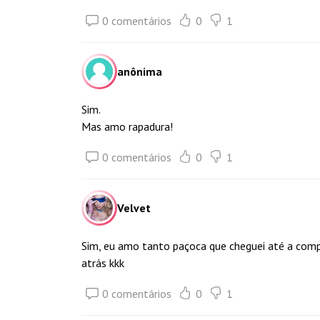
0 comentários
0
1
anônima
Sim.
Mas amo rapadura!
0 comentários
0
1
Velvet
Sim, eu amo tanto paçoca que cheguei até a co
atrás kkk
0 comentários
0
1