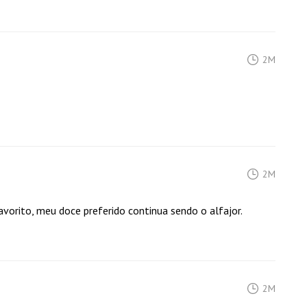
2M
2M
avorito, meu doce preferido continua sendo o alfajor.
2M