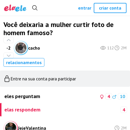
entrar
criar conta
Você deixaria a mulher curtir foto de
homem famoso?
-2
cacho
112
2M
relacionamentos
Entre na sua conta para participar
eles perguntam
4
10
elas respondem
4
JejeValentina
2M