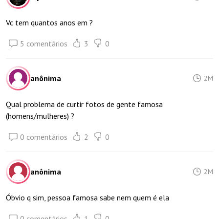
Vc tem quantos anos em ?
5 comentários
3
0
anônima
2M
Qual problema de curtir fotos de gente famosa
(homens/mulheres) ?
0 comentários
2
0
anônima
2M
Óbvio q sim, pessoa famosa sabe nem quem é ela
0 comentários
1
0