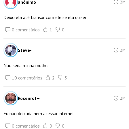
anônimo
2M
Deixo ela até transar com ele se ela quiser
0 comentários
1
0
Steve-
2M
Não seria minha mulher.
10 comentários
2
3
Rosenrot--
2M
Eu não deixaria nem acessar internet
0 comentários
0
0