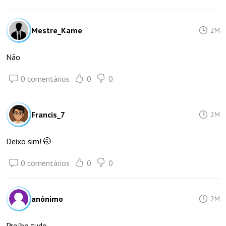
Mestre_Kame
2M
Não
0 comentários
0
0
Francis_7
2M
Deixo sim! 🤭
0 comentários
0
0
anônimo
2M
Proíbo tudo