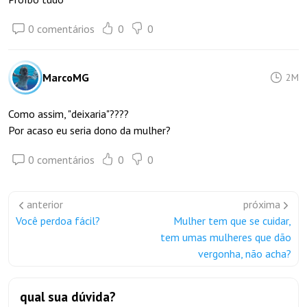
0 comentários
0
0
MarcoMG
2M
Como assim, "deixaria"????
Por acaso eu seria dono da mulher?
0 comentários
0
0
anterior
próxima
Você perdoa fácil?
Mulher tem que se cuidar,
tem umas mulheres que dão
vergonha, não acha?
qual sua dúvida?