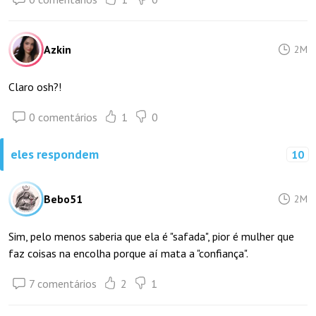
Azkin
2M
Claro osh?!
0 comentários
1
0
eles respondem
10
Bebo51
2M
Sim, pelo menos saberia que ela é "safada", pior é mulher que
faz coisas na encolha porque aí mata a "confiança".
7 comentários
2
1