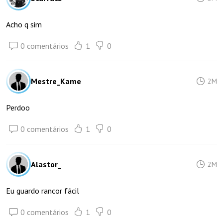
Acho q sim
0 comentários
1
0
Mestre_Kame
2M
Perdoo
0 comentários
1
0
Alastor_
2M
Eu guardo rancor fácil
0 comentários
1
0