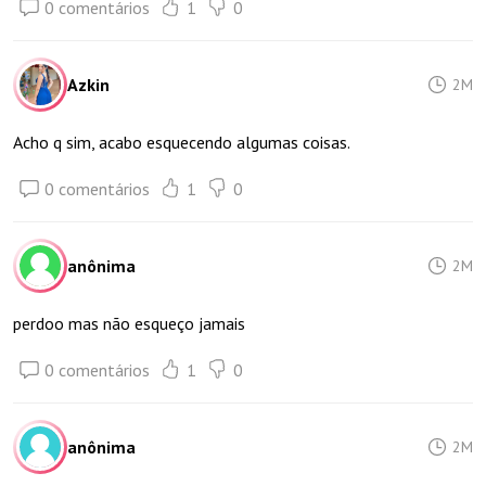
0 comentários
1
0
Azkin
2M
Acho q sim, acabo esquecendo algumas coisas.
0 comentários
1
0
anônima
2M
perdoo mas não esqueço jamais
0 comentários
1
0
anônima
2M