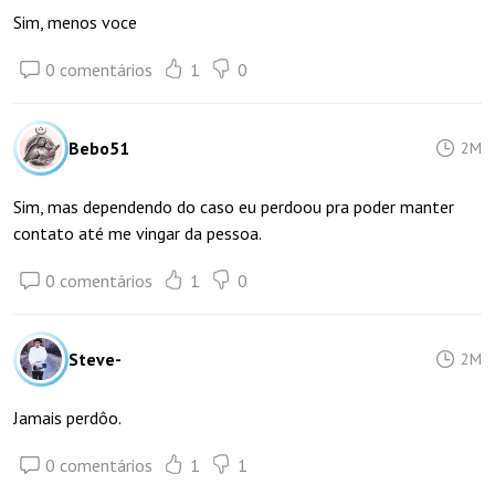
Sim, menos voce
0 comentários
1
0
Bebo51
2M
Sim, mas dependendo do caso eu perdoou pra poder manter
contato até me vingar da pessoa.
0 comentários
1
0
Steve-
2M
Jamais perdôo.
0 comentários
1
1