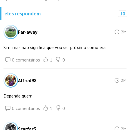
eles respondem
10
Far-away
2M
Sim, mas não significa que vou ser próximo como era.
0 comentários
1
0
Alfred98
2M
Depende quem
0 comentários
1
0
Scarfac3
2M