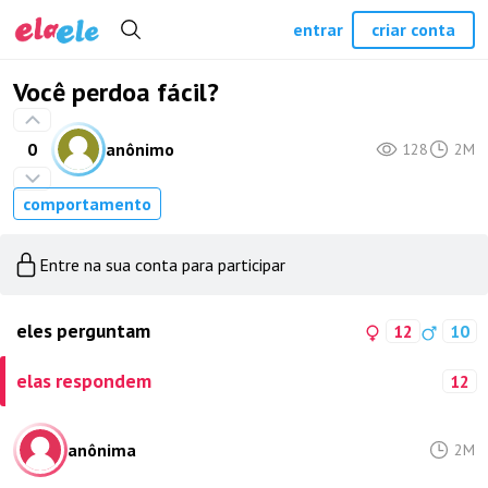
entrar
criar conta
Você perdoa fácil?
0
anônimo
128
2M
comportamento
Entre na sua conta para participar
eles perguntam
12
10
elas respondem
12
anônima
2M