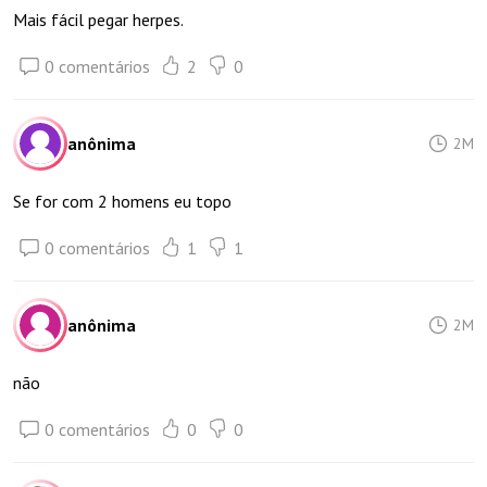
Mais fácil pegar herpes.
0 comentários
2
0
anônima
2M
Se for com 2 homens eu topo
0 comentários
1
1
anônima
2M
não
0 comentários
0
0