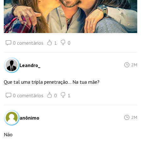
0 comentários
1
0
Leandro_
2M
Que tal uma tripla penetração... Na tua mãe?
0 comentários
0
1
anônimo
2M
Não