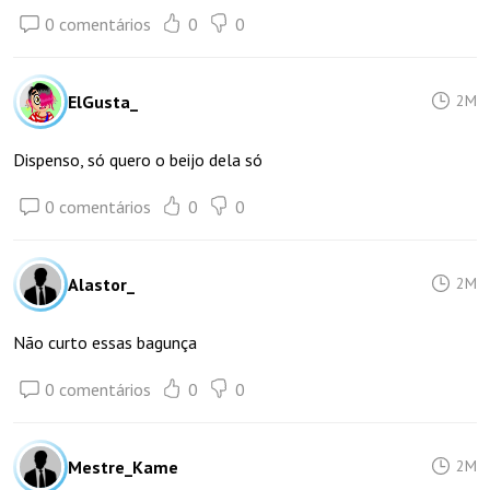
0 comentários
0
0
ElGusta_
2M
Dispenso, só quero o beijo dela só
0 comentários
0
0
Alastor_
2M
Não curto essas bagunça
0 comentários
0
0
Mestre_Kame
2M