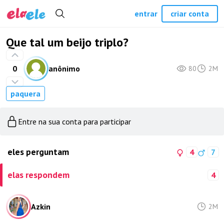
entrar
criar conta
Que tal um beijo triplo?
0
anônimo
80
2M
paquera
Entre na sua conta para participar
eles perguntam
4
7
elas respondem
4
Azkin
2M