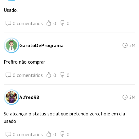
Usado.
0 comentários
0
0
GarotoDePrograma
2M
Prefiro não comprar.
0 comentários
0
0
Alfred98
2M
Se alcançar o status social que pretendo zero, hoje em dia
usado
0 comentários
0
0