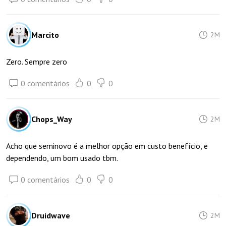
Marcito
2M
Zero. Sempre zero
0 comentários
0
0
Chops_Way
2M
Acho que seminovo é a melhor opção em custo benefício, e
dependendo, um bom usado tbm.
0 comentários
0
0
Druidwave
2M