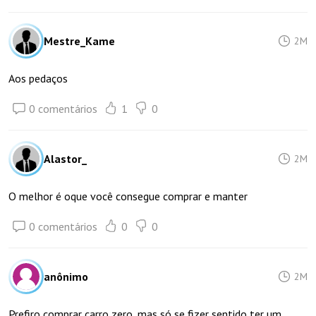
Mestre_Kame
2M
Aos pedaços
0 comentários
1
0
Alastor_
2M
O melhor é oque você consegue comprar e manter
0 comentários
0
0
anônimo
2M
Prefiro comprar carro zero, mas só se fizer sentido ter um