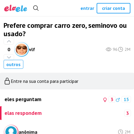
entrar
criar conta
Prefere comprar carro zero, seminovo ou
usado?
0
vlf
96
2M
outros
Entre na sua conta para participar
eles perguntam
3
15
elas respondem
3
anônima
2M