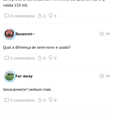
valida 150 mil.
0 comentários
0
0
Rosenrot--
2M
Qual a diferença de semi-novo e usado?
2 comentários
0
0
Far-away
2M
Sinceramente? nenhum mais.
0 comentários
0
0