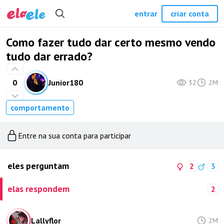
entrar
criar conta
Como fazer tudo dar certo mesmo vendo
tudo dar errado?
0
Junior180
32
2M
comportamento
Entre na sua conta para participar
eles perguntam
2
3
elas respondem
2
Lallyflor
2M