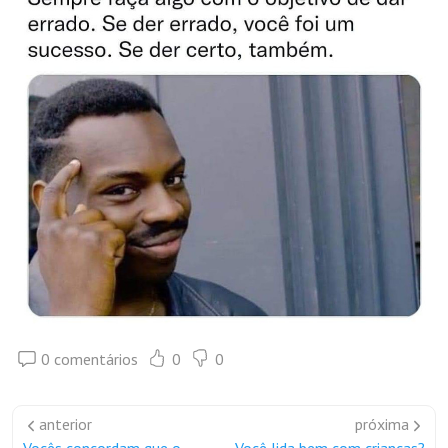
0 comentários
0
0
anterior
próxima
Vocês concordam que o
Você lida bem com crianças?