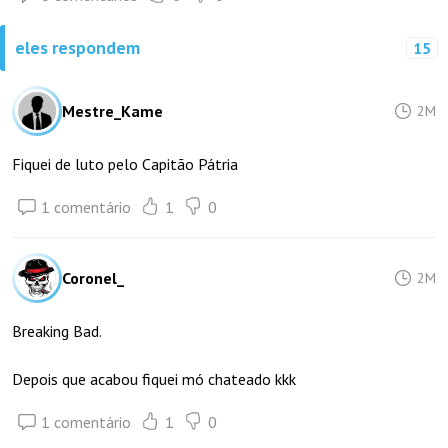
eles respondem
15
Mestre_Kame
2M
Fiquei de luto pelo Capitão Pátria
1 comentário
1
0
Coronel_
2M
Breaking Bad.
Depois que acabou fiquei mó chateado kkk
1 comentário
1
0