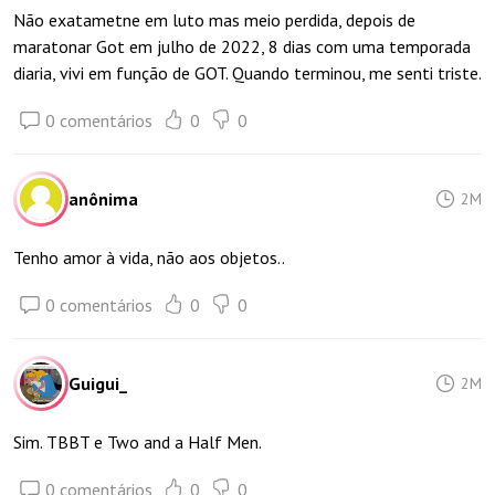
Não exatametne em luto mas meio perdida, depois de
maratonar Got em julho de 2022, 8 dias com uma temporada
diaria, vivi em função de GOT. Quando terminou, me senti triste.
0 comentários
0
0
anônima
2M
Tenho amor à vida, não aos objetos..
0 comentários
0
0
Guigui_
2M
Sim. TBBT e Two and a Half Men.
0 comentários
0
0