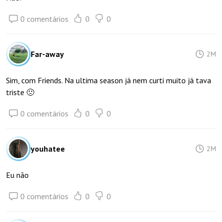
0 comentários
0
0
Far-away
2M
Sim, com Friends. Na ultima season já nem curti muito já tava
triste 🙁
0 comentários
0
0
youhatee
2M
Eu não
0 comentários
0
0