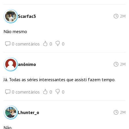
Scarfac3
2M
Não mesmo
0 comentários
0
0
anônimo
2M
Já. Todas as séries interessantes que assisti fazem tempo.
0 comentários
0
0
Lhunter_o
2M
Não.