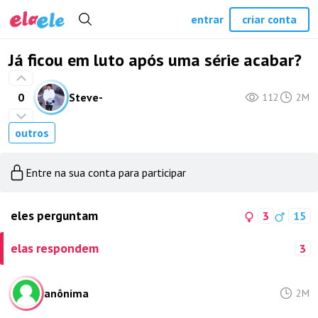
entrar
criar conta
Já ficou em luto após uma série acabar?
0
Steve-
112
2M
outros
Entre na sua conta para participar
eles perguntam
3
15
elas respondem
3
anônima
2M