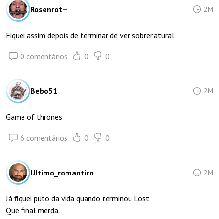
Rosenrot--
2M
Fiquei assim depois de terminar de ver sobrenatural
0 comentários
0
0
Bebo51
2M
Game of thrones
6 comentários
0
0
Ultimo_romantico
2M
Já fiquei puto da vida quando terminou Lost.
Que final merda.