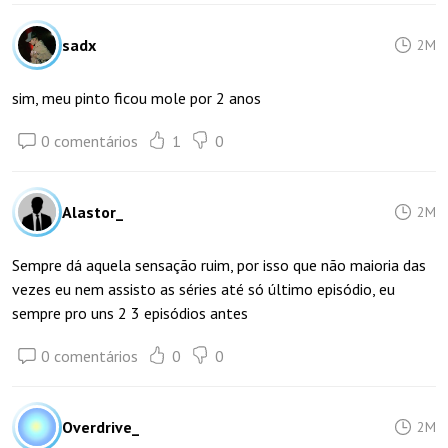
sadx
2M
sim, meu pinto ficou mole por 2 anos
0 comentários
1
0
Alastor_
2M
Sempre dá aquela sensação ruim, por isso que não maioria das
vezes eu nem assisto as séries até só último episódio, eu
sempre pro uns 2 3 episódios antes
0 comentários
0
0
Overdrive_
2M