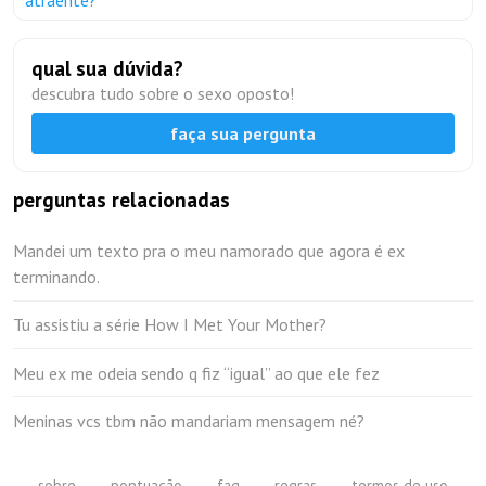
atraente?
qual sua dúvida?
descubra tudo sobre o sexo oposto!
faça sua pergunta
perguntas relacionadas
Mandei um texto pra o meu namorado que agora é ex
terminando.
Tu assistiu a série How I Met Your Mother?
Meu ex me odeia sendo q fiz “igual” ao que ele fez
Meninas vcs tbm não mandariam mensagem né?
sobre
pontuação
faq
regras
termos de uso