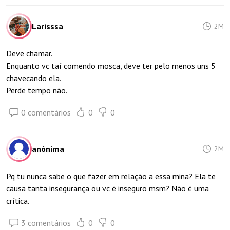
Larisssa
2M
Deve chamar.
Enquanto vc taí comendo mosca, deve ter pelo menos uns 5
chavecando ela.
Perde tempo não.
0 comentários
0
0
anônima
2M
Pq tu nunca sabe o que fazer em relação a essa mina? Ela te
causa tanta insegurança ou vc é inseguro msm? Não é uma
crítica.
3 comentários
0
0