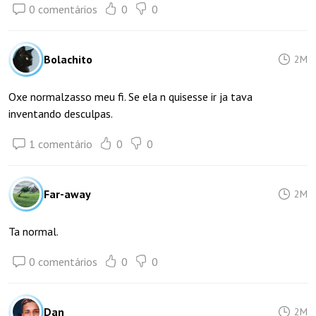
0 comentários
0
0
Bolachito
2M
Oxe normalzasso meu fi. Se ela n quisesse ir ja tava
inventando desculpas.
1 comentário
0
0
Far-away
2M
Ta normal.
0 comentários
0
0
Dan__
2M