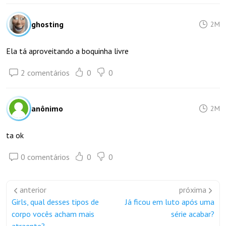
ghosting
2M
Ela tá aproveitando a boquinha livre
2 comentários
0
0
anônimo
2M
ta ok
0 comentários
0
0
anterior
próxima
Girls, qual desses tipos de
Já ficou em luto após uma
corpo vocês acham mais
série acabar?