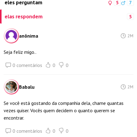
eles perguntam
5
7
elas respondem
5
anônima
2M
Seja feliz migo..
0 comentários
0
0
Babalu
2M
Se você está gostando da companhia dela, chame quantas
vezes quiser. Vocês quem decidem o quanto querem se
encontrar.
0 comentários
0
0