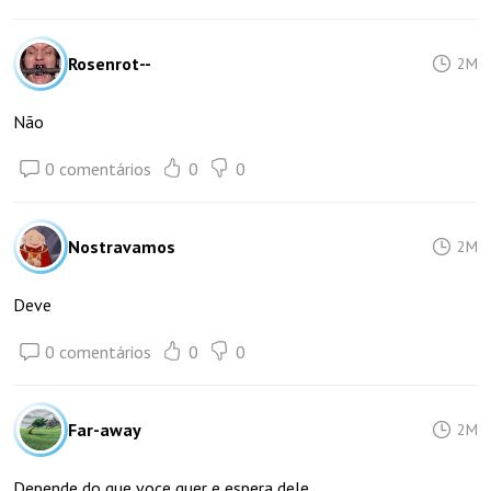
Rosenrot--
2M
Não
0 comentários
0
0
Nostravamos
2M
Deve
0 comentários
0
0
Far-away
2M
Depende do que voce quer e espera dele...