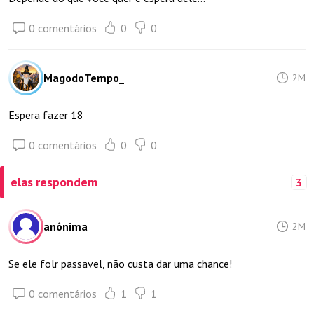
0 comentários
0
0
MagodoTempo_
2M
Espera fazer 18
0 comentários
0
0
elas respondem
3
anônima
2M
Se ele folr passavel, não custa dar uma chance!
0 comentários
1
1