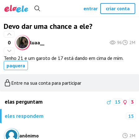
entrar
criar conta
Devo dar uma chance a ele?
0
luaa__
96
2M
Tenho 21 e um garoto de 17 está dando em cima de mim.
paquera
Entre na sua conta para participar
elas perguntam
15
3
eles respondem
15
anônimo
2M