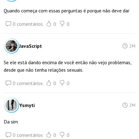
Quando começa com essas perguntas é porque não deve dar
0 comentários
0
0
JavaScript
2M
Se ele está dando encima de você então não vejo problemas,
desde que não tenha relações sexuais.
0 comentários
0
0
Ysmyti
2M
Da sim
0 comentários
0
0