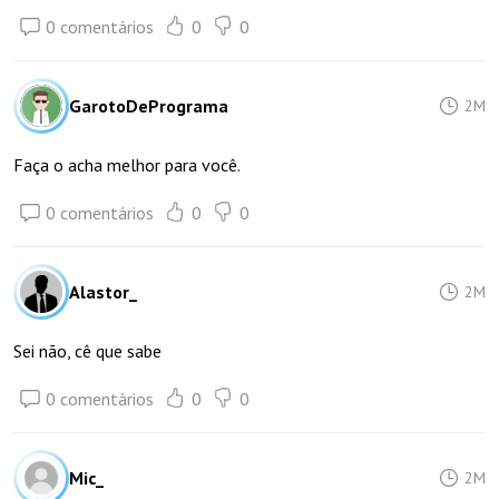
0 comentários
0
0
GarotoDePrograma
2M
Faça o acha melhor para você.
0 comentários
0
0
Alastor_
2M
Sei não, cê que sabe
0 comentários
0
0
Mic_
2M