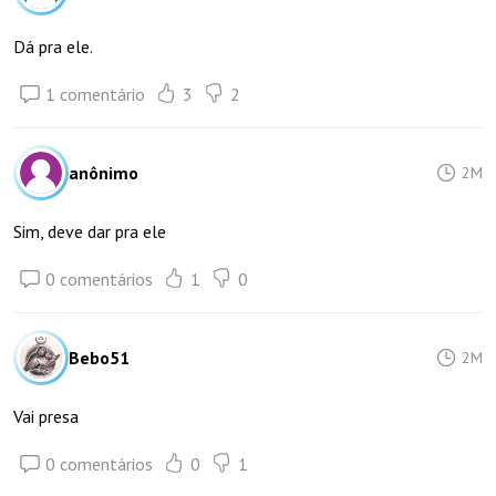
Dá pra ele.
1 comentário
3
2
anônimo
2M
Sim, deve dar pra ele
0 comentários
1
0
Bebo51
2M
Vai presa
0 comentários
0
1