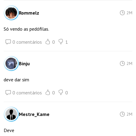
Rommelz
2M
Só vendo as pedófilas.
0 comentários
0
1
Binju
2M
deve dar sim
0 comentários
0
0
Mestre_Kame
2M
Deve