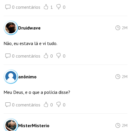
0 comentários
1
0
Druidwave
2M
Não, eu estava lá e vi tudo.
0 comentários
0
0
anônimo
2M
Meu Deus, e o que a polícia disse?
0 comentários
0
0
MisterMisterio
2M