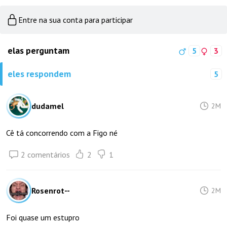
Entre na sua conta para participar
elas perguntam
5
3
eles respondem
5
dudamel
2M
Cê tá concorrendo com a Figo né
2 comentários
2
1
Rosenrot--
2M
Foi quase um estupro