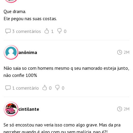
Que drama.
Ele pegou nas suas costas.
3 comentários
1
0
anônima
2M
Não saia so com homens mesmo q seu namorado esteja junto,
não confie 100%
1 comentário
0
0
cintilante
2M
Se só encostou nao veria isso como algo grave. Mas da pra
perceber quando é algo com ou sem malícia, nao é?!