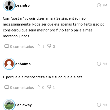
Leandro_
2M
Com "gostar" vc quis dizer amar? Se sim, então não
necessariamente. Pode ser que ele apenas tenho feito isso pq
considerou que seria melhor pro filho ter o pai e a mãe
morando juntos.
0 comentários
1
0
anônimo
2M
É porque ele menospreza ela e tudo que ela faz
0 comentários
0
1
Far-away
2M