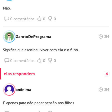
Não.
0 comentários
0
0
GarotoDePrograma
2M
Significa que escolheu viver com ela e o filho.
0 comentários
0
0
elas respondem
4
anônima
2M
É apenas para não pagar pensão aos filhos