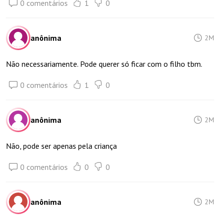
0 comentários
1
0
anônima
2M
Não necessariamente. Pode querer só ficar com o filho tbm.
0 comentários
1
0
anônima
2M
Não, pode ser apenas pela criança
0 comentários
0
0
anônima
2M