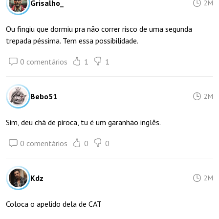
Grisalho_
2M
Ou fingiu que dormiu pra não correr risco de uma segunda
trepada péssima. Tem essa possibilidade.
0 comentários
1
1
Bebo51
2M
Sim, deu chá de piroca, tu é um garanhão inglês.
0 comentários
0
0
Kdz
2M
Coloca o apelido dela de CAT