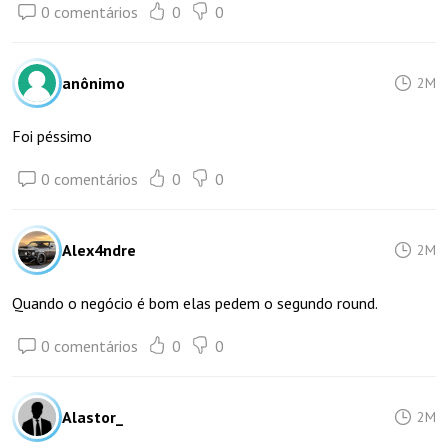
0 comentários
0
0
anônimo
2M
Foi péssimo
0 comentários
0
0
Alex4ndre
2M
Quando o negócio é bom elas pedem o segundo round.
0 comentários
0
0
Alastor_
2M