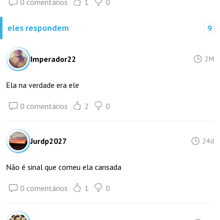
0 comentários
1
0
eles respondem
9
Imperador22
2M
Ela na verdade era ele
0 comentários
2
0
Jurdp2027
24d
Não é sinal que comeu ela cansada
0 comentários
1
0