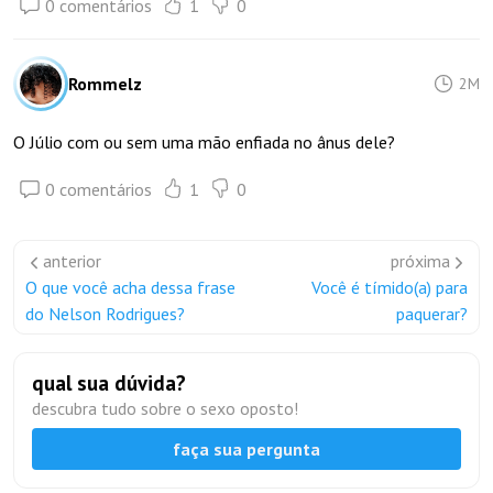
0 comentários
1
0
Rommelz
2M
O Júlio com ou sem uma mão enfiada no ânus dele?
0 comentários
1
0
anterior
próxima
O que você acha dessa frase
Você é tímido(a) para
do Nelson Rodrigues?
paquerar?
qual sua dúvida?
descubra tudo sobre o sexo oposto!
faça sua pergunta