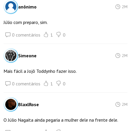
anônimo
2M
Júlio com preparo, sim.
0 comentários
1
0
Simeone
2M
Mais fácil a Jojô Toddynho fazer isso.
0 comentários
1
0
BlaxlRose
2M
O Júlio Nagaita ainda pegaria a mulher dele na frente dele.