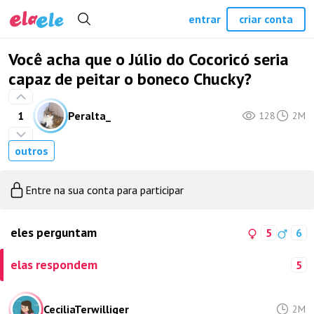
entrar
criar conta
Você acha que o Júlio do Cocoricó seria
capaz de peitar o boneco Chucky?
1
Peralta_
128
2M
outros
Entre na sua conta para participar
eles perguntam
5
6
elas respondem
5
CeciliaTerwilliger
2M