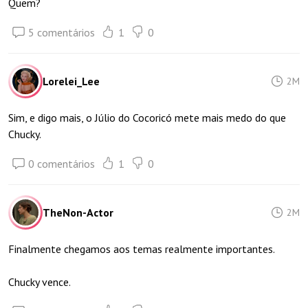
Quem?
5 comentários
1
0
Lorelei_Lee
2M
Sim, e digo mais, o Júlio do Cocoricó mete mais medo do que
Chucky.
0 comentários
1
0
TheNon-Actor
2M
Finalmente chegamos aos temas realmente importantes.
Chucky vence.