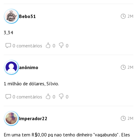
Bebo51
2M
3,34
0 comentários
0
0
anônimo
2M
1 milhão de dólares, Sílvio.
0 comentários
0
0
Imperador22
2M
Em uma tem R$0,00 pq nao tenho dinheiro "vagabundo" . Eles