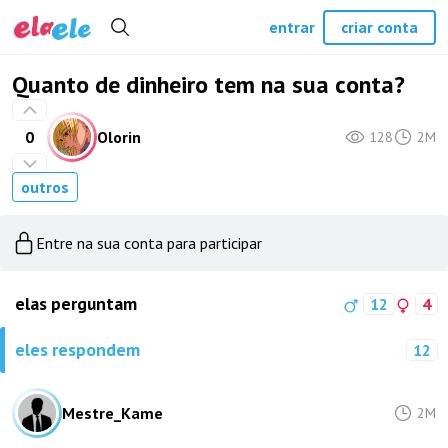
entrar
criar conta
Quanto de dinheiro tem na sua conta?
0
Olorin
128
2M
outros
Entre na sua conta para participar
elas perguntam
12
4
eles respondem
12
Mestre_Kame
2M