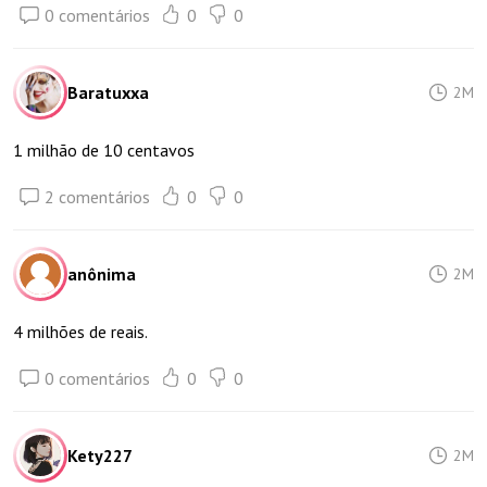
0 comentários
0
0
Baratuxxa
2M
1 milhão de 10 centavos
2 comentários
0
0
anônima
2M
4 milhões de reais.
0 comentários
0
0
Kety227
2M