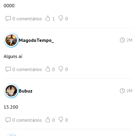
0000
0 comentários
1
0
MagodoTempo_
2M
Alguns aí
0 comentários
0
0
Bubuz
2M
15.200
0 comentários
0
0