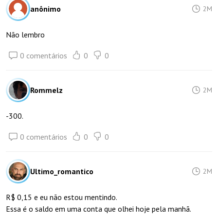
anônimo
2M
Não lembro
0 comentários
0
0
Rommelz
2M
-300.
0 comentários
0
0
Ultimo_romantico
2M
R$ 0,15 e eu não estou mentindo.
Essa é o saldo em uma conta que olhei hoje pela manhã.