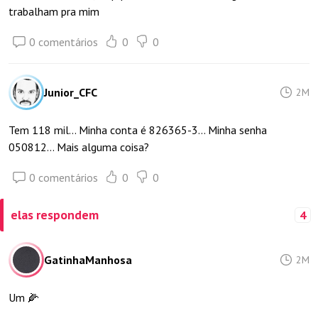
trabalham pra mim
0 comentários
0
0
Junior_CFC
2M
Tem 118 mil... Minha conta é 826365-3... Minha senha
050812... Mais alguma coisa?
0 comentários
0
0
elas respondem
4
GatinhaManhosa
2M
Um 🌽