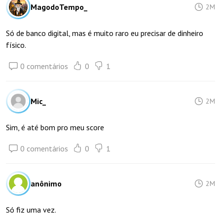
MagodoTempo_
2M
Só de banco digital, mas é muito raro eu precisar de dinheiro
físico.
0 comentários
0
1
Mic_
2M
Sim, é até bom pro meu score
0 comentários
0
1
anônimo
2M
Só fiz uma vez.