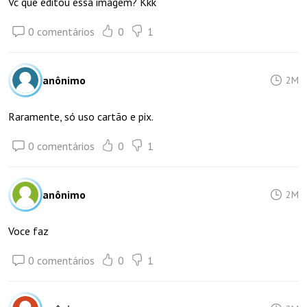
Vc que editou essa imagem? Kkk
0 comentários
0
1
anônimo
2M
Raramente, só uso cartão e pix.
0 comentários
0
1
anônimo
2M
Voce faz
0 comentários
0
1