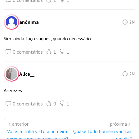
0 comentários
1
1
anônima
2M
Sim, ainda faço saques, quando necessário
0 comentários
1
1
Alice__
2M
As vezes
0 comentários
0
1
anterior
próxima
Você já tinha visto a primeira
Quase todo homem vai trair
pergunta postada nesse site?
um dia?