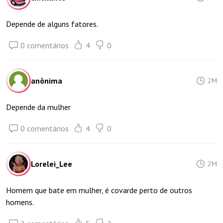
Depende de alguns fatores.
0 comentários
4
0
anônima
2M
Depende da mulher
0 comentários
4
0
Lorelei_Lee
2M
Homem que bate em mulher, é covarde perto de outros
homens.