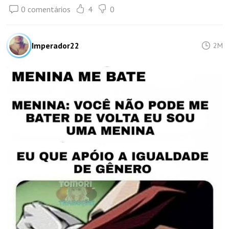
0 comentários
4
0
Imperador22
2M