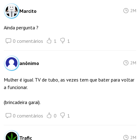
Marcito
2M
Ainda pergunta ?
0 comentários
1
1
anônimo
2M
Mulher é igual TV de tubo, as vezes tem que bater para voltar
a funcionar.
(brincadeira garai).
0 comentários
0
1
Trafic
2M