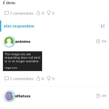
É óbvio.
3 comentários
0
0
eles respondem
17
anônimo
2M
2 comentários
6
0
xHiatusx
2M