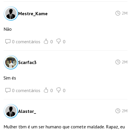
Mestre_Kame
2M
Não
0 comentários
0
0
Scarfac3
2M
Sim és
0 comentários
0
0
Alastor_
2M
Mulher tbm é um ser humano que comete maldade. Rapaz, eu