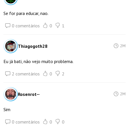
Se for para educar, nao.
0 comentários
0
1
Thiagogoth28
2M
Eu já bati, não vejo muito problema.
2 comentários
0
2
Rosenrot--
2M
Sim
0 comentários
0
0