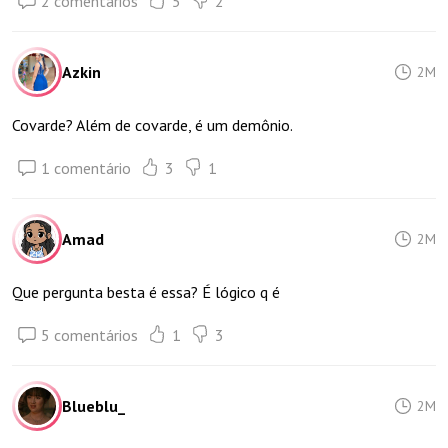
2 comentários
5
2
Azkin
2M
Covarde? Além de covarde, é um demônio.
1 comentário
3
1
Amad
2M
Que pergunta besta é essa? É lógico q é
5 comentários
1
3
Blueblu_
2M