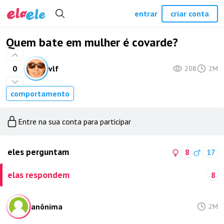
entrar
criar conta
Quem bate em mulher é covarde?
0
vlf
208
2M
comportamento
Entre na sua conta para participar
eles perguntam
8
17
elas respondem
8
anônima
2M