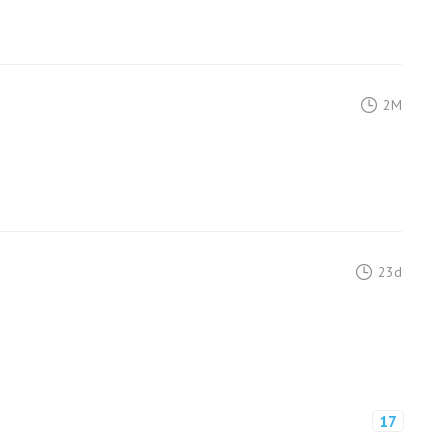
2M
23d
17