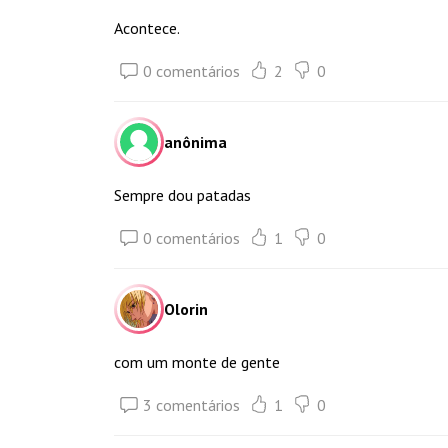
Acontece.
0 comentários
2
0
anônima
Sempre dou patadas
0 comentários
1
0
Olorin
com um monte de gente
3 comentários
1
0