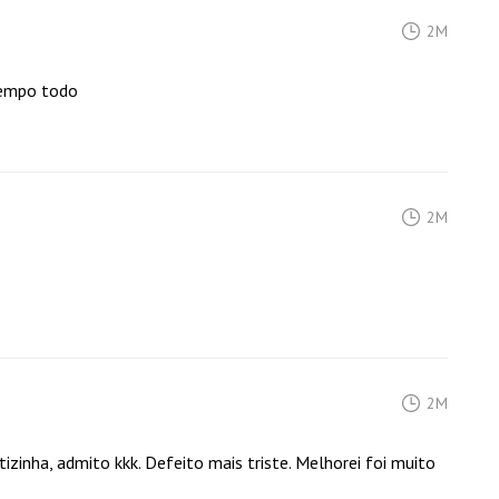
2M
 tempo todo
2M
2M
izinha, admito kkk. Defeito mais triste. Melhorei foi muito