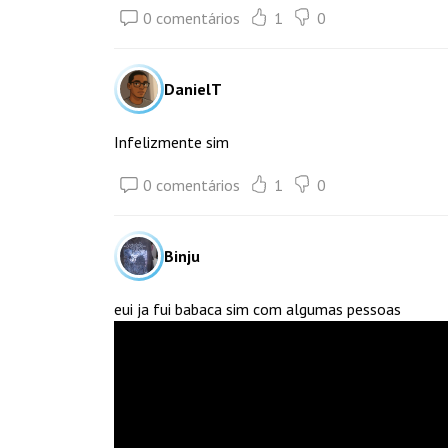
0 comentários
1
0
DanielT
Infelizmente sim
0 comentários
1
0
Binju
eui ja fui babaca sim com algumas pessoas