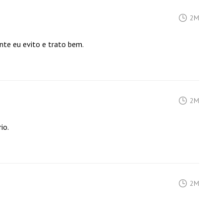
2M
e eu evito e trato bem.
2M
io.
2M