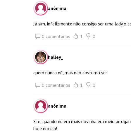
anônima
Já sim, infelizmente não consigo ser uma lady o
0 comentários
1
0
halley_
quem nunca né, mas não costumo ser
0 comentários
1
0
anônima
Sim, quando eu era mais novinha era meio arrogant
hoje em dia!