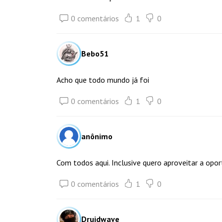
0 comentários
1
0
Bebo51
Acho que todo mundo já foi
0 comentários
1
0
anônimo
Com todos aqui. Inclusive quero aproveitar a opor
0 comentários
1
0
Druidwave