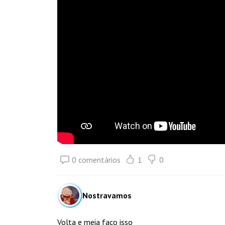
0 comentários
1
0
Nostravamos
Volta e meia faço isso