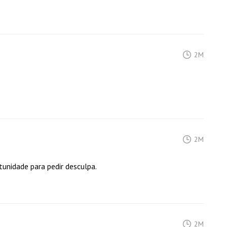
2M
2M
tunidade para pedir desculpa.
2M