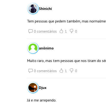
Shinichi
Tem pessoas que pedem também, mas normalment
0 comentários
1
0
anônimo
Muito raro, mas tem pessoas que nos tiram do sér
0 comentários
1
0
Djux
Já e me arrependo.