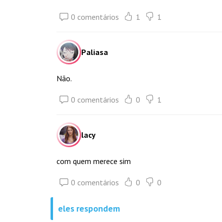
0 comentários
1
1
Paliasa
Não.
0 comentários
0
1
lacy
com quem merece sim
0 comentários
0
0
eles respondem