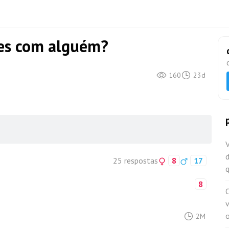
tes com alguém?
160
23d
d
25 respostas
8
17
8
v
2M