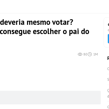
 deveria mesmo votar?
consegue escolher o pai do
80
1M
C
S
d