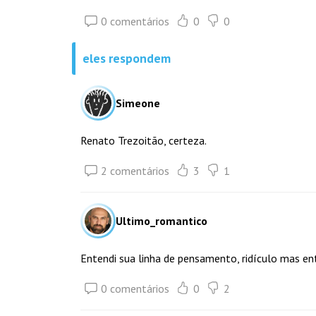
0 comentários
0
0
eles respondem
Simeone
Renato Trezoitão, certeza.
2 comentários
3
1
Ultimo_romantico
Entendi sua linha de pensamento, ridículo mas ent
0 comentários
0
2