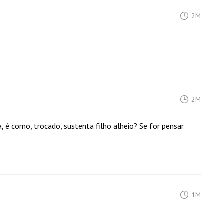
2M
2M
, é corno, trocado, sustenta filho alheio? Se for pensar
1M