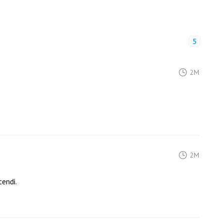
5
2M
2M
endi.