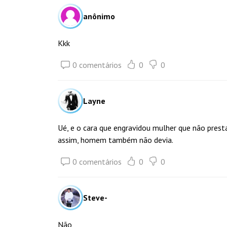
anônimo
Kkk
0 comentários
0
0
Layne
Ué, e o cara que engravidou mulher que não presta
assim, homem também não devia.
0 comentários
0
0
Steve-
Não