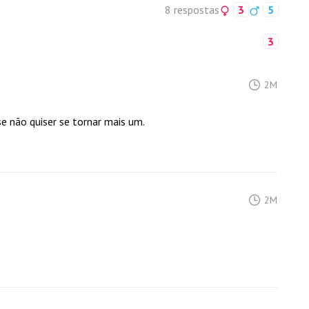
8 respostas
3
5
3
2M
se não quiser se tornar mais um.
2M