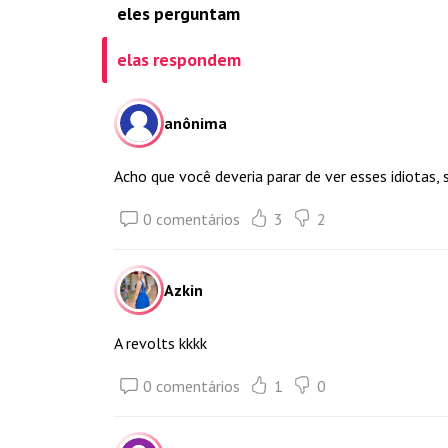
eles perguntam
elas respondem
anônima
Acho que você deveria parar de ver esses idiotas, 
0 comentários
3
2
Azkin
A revolts kkkk
0 comentários
1
0