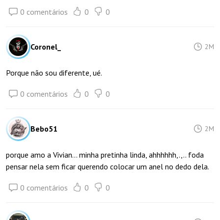
0 comentários
0
0
Coronel_
2M
Porque não sou diferente, ué.
0 comentários
0
0
Bebo51
2M
porque amo a Vivian... minha pretinha linda, ahhhhhh,.,.. foda
pensar nela sem ficar querendo colocar um anel no dedo dela.
0 comentários
0
0