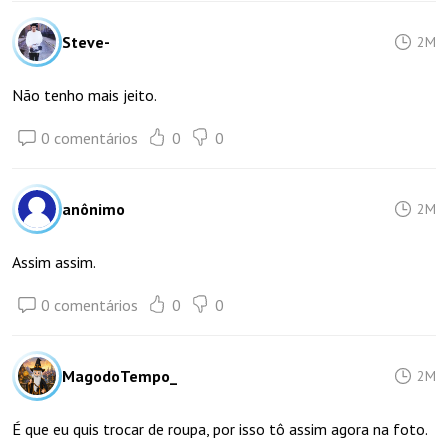
Steve-
2M
Não tenho mais jeito.
0 comentários
0
0
anônimo
2M
Assim assim.
0 comentários
0
0
MagodoTempo_
2M
É que eu quis trocar de roupa, por isso tô assim agora na foto.