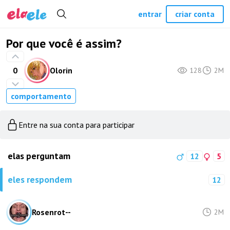
entrar
criar conta
Por que você é assim?
0
Olorin
128
2M
comportamento
Entre na sua conta para participar
elas perguntam
12
5
eles respondem
12
Rosenrot--
2M