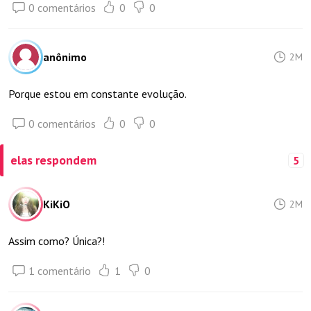
0 comentários
0
0
anônimo
2M
Porque estou em constante evolução.
0 comentários
0
0
elas respondem
5
KiKiO
2M
Assim como? Única?!
1 comentário
1
0