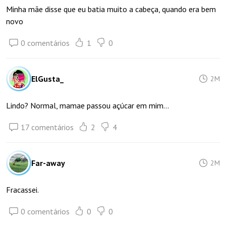
Minha mãe disse que eu batia muito a cabeça, quando era bem
novo
0 comentários
1
0
ElGusta_
2M
Lindo? Normal, mamae passou açúcar em mim...
17 comentários
2
4
Far-away
2M
Fracassei.
0 comentários
0
0