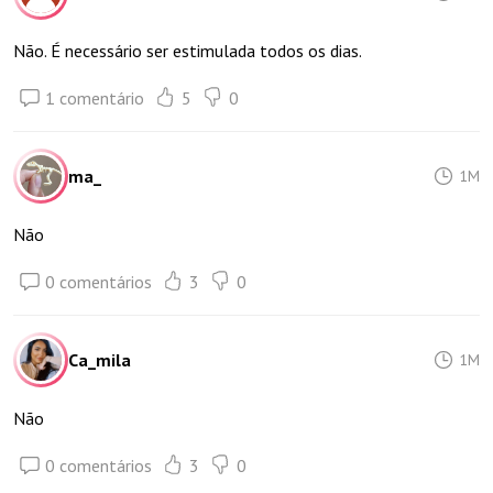
Não. É necessário ser estimulada todos os dias.
1 comentário
5
0
ma_
1M
Não
0 comentários
3
0
Ca_mila
1M
Não
0 comentários
3
0