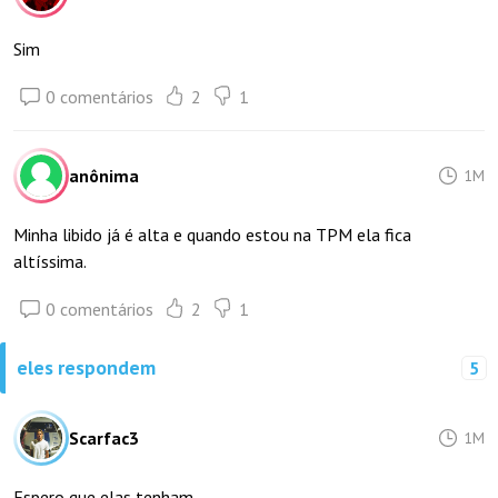
Sim
0 comentários
2
1
anônima
1M
Minha libido já é alta e quando estou na TPM ela fica
altíssima.
0 comentários
2
1
eles respondem
5
Scarfac3
1M
Espero que elas tenham