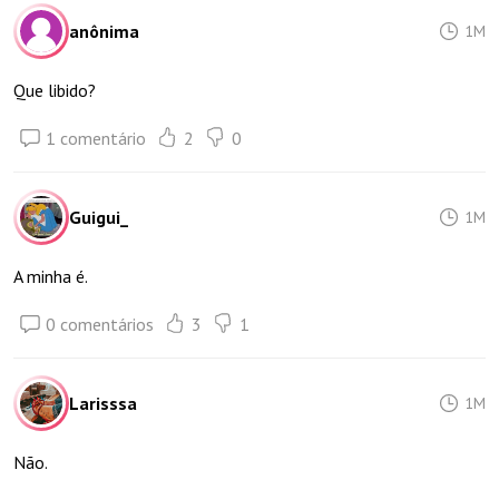
anônima
1M
Que libido?
1 comentário
2
0
Guigui_
1M
A minha é.
0 comentários
3
1
Larisssa
1M
Não.