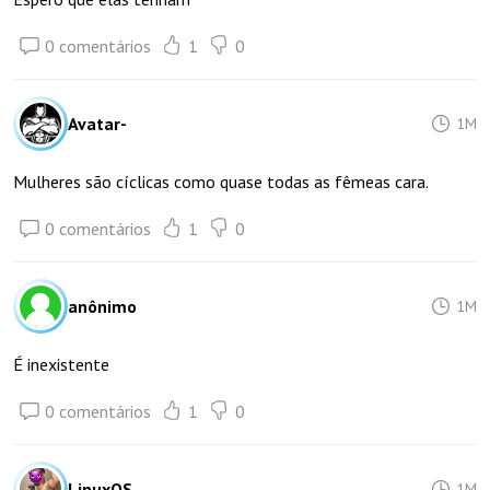
0 comentários
1
0
Avatar-
1M
Mulheres são cíclicas como quase todas as fêmeas cara.
0 comentários
1
0
anônimo
1M
É inexistente
0 comentários
1
0
LinuxOS
1M