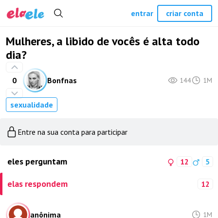
entrar
criar conta
Mulheres, a libido de vocês é alta todo
dia?
0
Bonfnas
144
1M
sexualidade
Entre na sua conta para participar
eles perguntam
12
5
elas respondem
12
anônima
1M