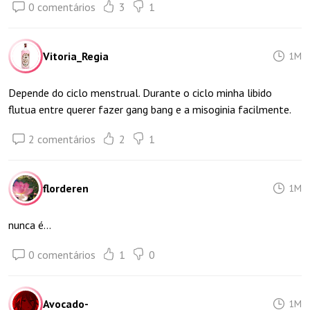
0 comentários
3
1
Vitoria_Regia
1M
Depende do ciclo menstrual. Durante o ciclo minha libido
flutua entre querer fazer gang bang e a misoginia facilmente.
2 comentários
2
1
florderen
1M
nunca é...
0 comentários
1
0
Avocado-
1M