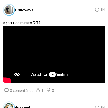
Druidwave
1M
A partir do minuto 3:37.
0 comentários
1
0
dudamel
1M