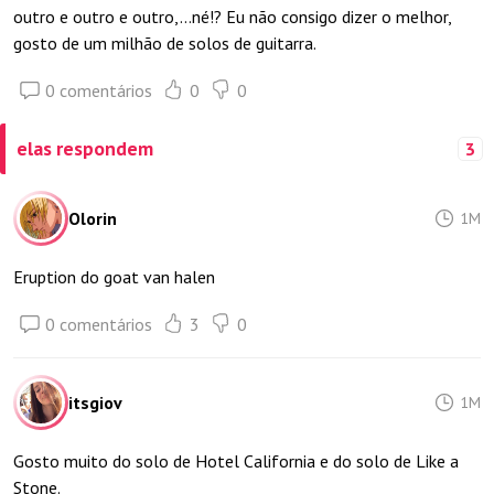
outro e outro e outro,...né!? Eu não consigo dizer o melhor,
gosto de um milhão de solos de guitarra.
0 comentários
0
0
elas respondem
3
Olorin
1M
Eruption do goat van halen
0 comentários
3
0
itsgiov
1M
Gosto muito do solo de Hotel California e do solo de Like a
Stone.