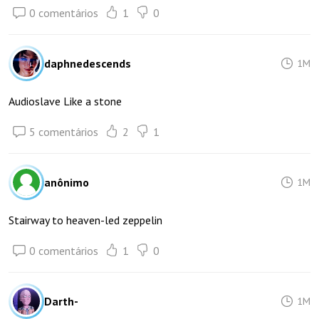
0 comentários
1
0
daphnedescends
1M
Audioslave Like a stone
5 comentários
2
1
anônimo
1M
Stairway to heaven-led zeppelin
0 comentários
1
0
Darth-
1M