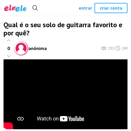
entrar
criar conta
Qual é o seu solo de guitarra favorito e
por quê?
0
anônima
192
1M