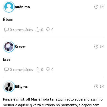
anônimo
1M
É bom
0 comentários
0
0
Steve-
1M
Esse
0 comentários
0
0
Billymc
1M
Prince é sinistro!! Mas é foda ter algum solo soberano assim o
melhor é aquele q vc tá curtindo no momento, e depois tem