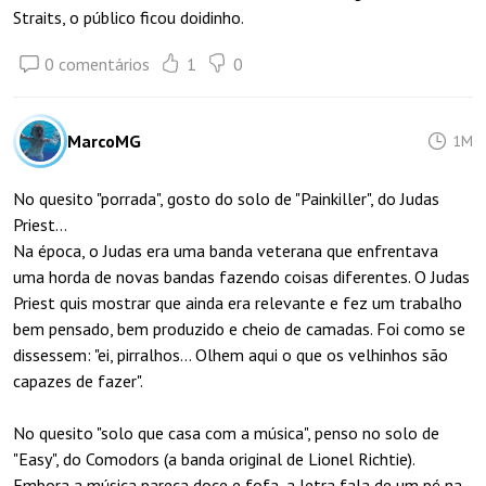
Straits, o público ficou doidinho.
0 comentários
1
0
MarcoMG
1M
No quesito "porrada", gosto do solo de "Painkiller", do Judas
Priest...
Na época, o Judas era uma banda veterana que enfrentava
uma horda de novas bandas fazendo coisas diferentes. O Judas
Priest quis mostrar que ainda era relevante e fez um trabalho
bem pensado, bem produzido e cheio de camadas. Foi como se
dissessem: "ei, pirralhos... Olhem aqui o que os velhinhos são
capazes de fazer".
No quesito "solo que casa com a música", penso no solo de
"Easy", do Comodors (a banda original de Lionel Richtie).
Embora a música pareça doce e fofa, a letra fala de um pé na