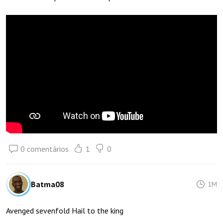
0 comentários
1
0
Batma08
1M
Avenged sevenfold Hail to the king