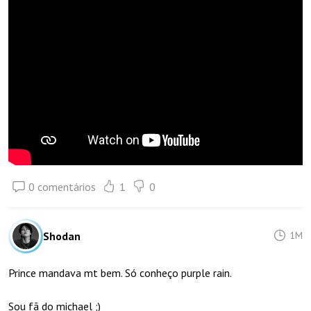
0 comentários
1
0
Shodan
1M
Prince mandava mt bem. Só conheço purple rain.
Sou fã do michael ;)