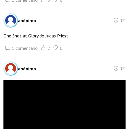
anônimo
1M
One Shot at Glory do Judas Priest
1 comentário
2
0
anônimo
1M