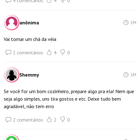
4 comentários
4
0
anônima
1M
Vai tomar um chá da véia
2 comentários
4
0
Shemmy
1M
Se você for um bom cozinheiro, prepare algo pra ela! Nem que
seja algo simples, uns tira gostos e etc. Deixe tudo bem
agradável, não tem erro
2 comentários
2
0