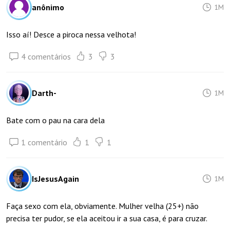
anônimo
1M
Isso aí! Desce a piroca nessa velhota!
4 comentários
3
3
Darth-
1M
Bate com o pau na cara dela
1 comentário
1
1
IsJesusAgain
1M
Faça sexo com ela, obviamente. Mulher velha (25+) não
precisa ter pudor, se ela aceitou ir a sua casa, é para cruzar.