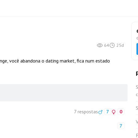
64
25d
nge, você abandona o dating market, fica num estado
S
S
7 respostas
7
0
7
F