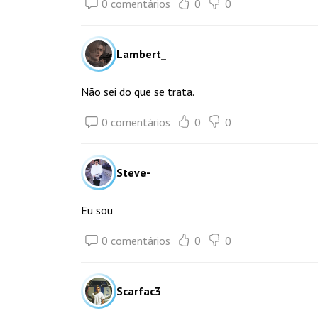
0 comentários
0
0
Lambert_
Não sei do que se trata.
0 comentários
0
0
Steve-
Eu sou
0 comentários
0
0
Scarfac3