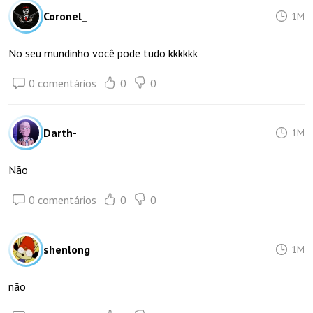
Coronel_
1M
No seu mundinho você pode tudo kkkkkk
0 comentários
0
0
Darth-
1M
Não
0 comentários
0
0
shenlong
1M
não