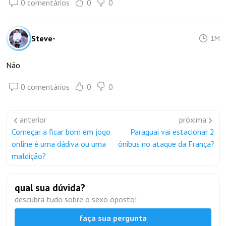
0 comentários
0
0
Steve-
1M
Não
0 comentários
0
0
anterior
próxima
Começar a ficar bom em jogo
Paraguai vai estacionar 2
online é uma dádiva ou uma
ônibus no ataque da França?
maldição?
qual sua dúvida?
descubra tudo sobre o sexo oposto!
faça sua pergunta