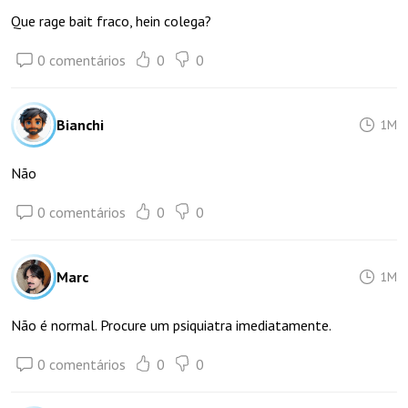
Que rage bait fraco, hein colega?
0 comentários
0
0
Bianchi
1M
Não
0 comentários
0
0
Marc
1M
Não é normal. Procure um psiquiatra imediatamente.
0 comentários
0
0