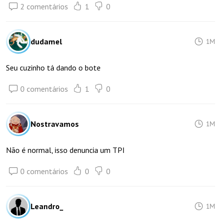
2 comentários
1
0
dudamel
1M
Seu cuzinho tá dando o bote
0 comentários
1
0
Nostravamos
1M
Não é normal, isso denuncia um TPI
0 comentários
0
0
Leandro_
1M