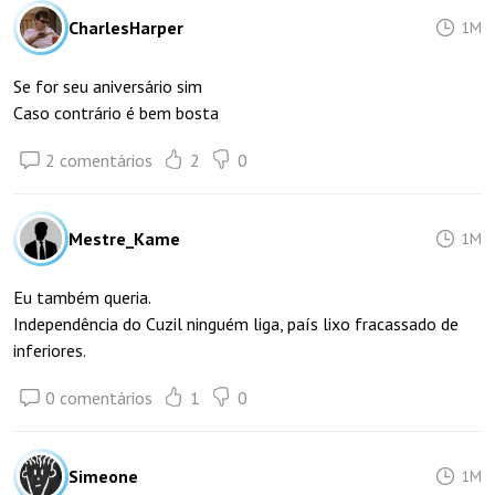
CharlesHarper
1M
Se for seu aniversário sim
Caso contrário é bem bosta
2 comentários
2
0
Mestre_Kame
1M
Eu também queria.
Independência do Cuzil ninguém liga, país lixo fracassado de
inferiores.
0 comentários
1
0
Simeone
1M