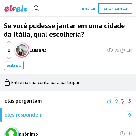
entrar
criar conta
Se você pudesse jantar em uma cidade
da Itália, qual escolheria?
0
Luisa43
96
1M
outros
Entre na sua conta para participar
elas perguntam
9
5
eles respondem
9
anônimo
1M