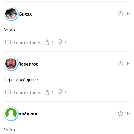
Guxxx
1M
Milão.
0 comentários
1
1
Rosenrot--
1M
E que você quiser
0 comentários
1
1
anônimo
1M
Milão.