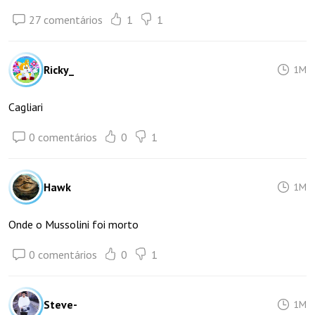
27 comentários
1
1
Ricky_
1M
Cagliari
0 comentários
0
1
Hawk
1M
Onde o Mussolini foi morto
0 comentários
0
1
Steve-
1M