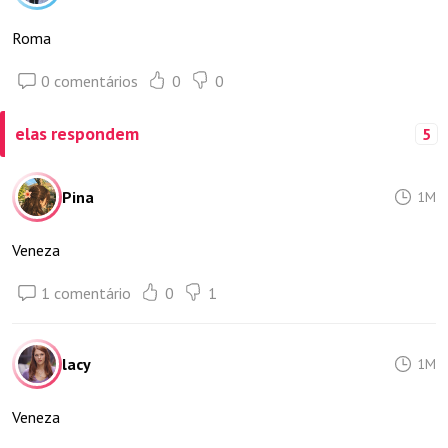
Roma
0 comentários
0
0
elas respondem
5
Pina
1M
Veneza
1 comentário
0
1
lacy
1M
Veneza