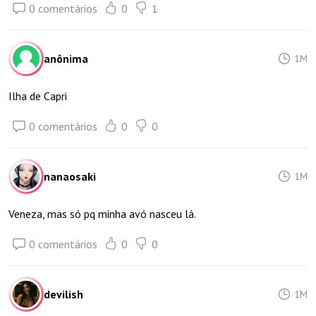
0 comentários
0
1
anônima
1M
Ilha de Capri
0 comentários
0
0
nanaosaki
1M
Veneza, mas só pq minha avó nasceu lá.
0 comentários
0
0
devilish
1M