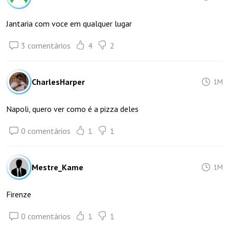
Jantaria com voce em qualquer lugar
3 comentários
4
2
CharlesHarper
1M
Napoli, quero ver como é a pizza deles
0 comentários
1
1
Mestre_Kame
1M
Firenze
0 comentários
1
1