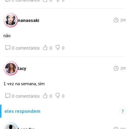
nanaosaki
1M
não
0 comentários
0
0
lacy
1M
1 vez na semana, sim
0 comentários
0
0
eles respondem
7