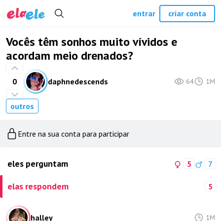
entrar
criar conta
Vocês têm sonhos muito vívidos e
acordam meio drenados?
0
daphnedescends
64
1M
outros
Entre na sua conta para participar
eles perguntam
5
7
elas respondem
5
halley_
1M