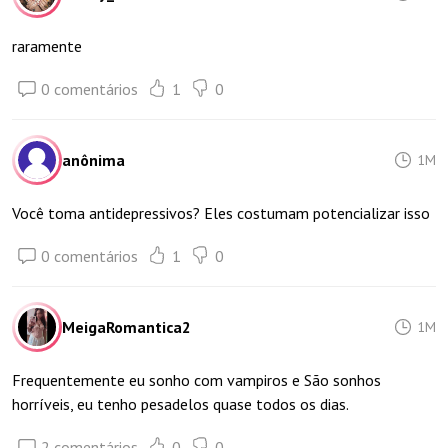
raramente
0 comentários
1
0
anônima
1M
Você toma antidepressivos? Eles costumam potencializar isso
0 comentários
1
0
MeigaRomantica2
1M
Frequentemente eu sonho com vampiros e São sonhos
horríveis, eu tenho pesadelos quase todos os dias.
2 comentários
0
0