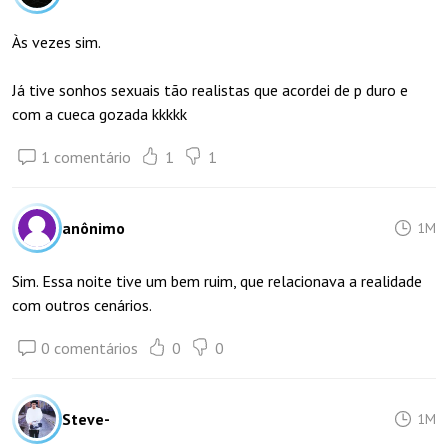
Às vezes sim.
Já tive sonhos sexuais tão realistas que acordei de p duro e
com a cueca gozada kkkkk
1 comentário
1
1
anônimo
1M
Sim. Essa noite tive um bem ruim, que relacionava a realidade
com outros cenários.
0 comentários
0
0
Steve-
1M