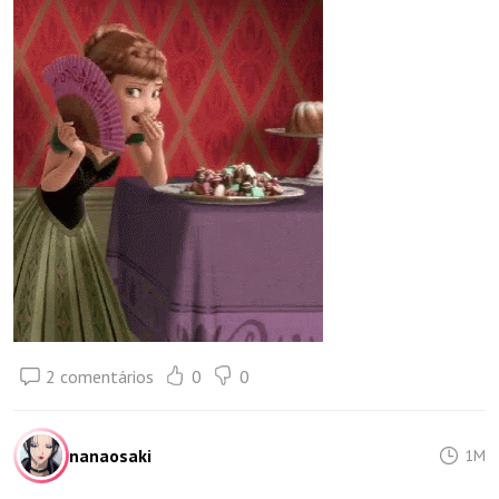
2 comentários
0
0
nanaosaki
1M