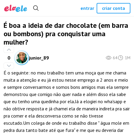
entrar
criar conta
É boa a ideia de dar chocolate (em barra
ou bombons) pra conquistar uma
mulher?
0
junior_89
64
1M
É o seguinte: no meu trabalho tem uma moça que me chama
muita a atenção e eu já estou nesse emprego a 2 anos e meio
e sempre conversarmos e somos bons amigos mas ela sempre
demonstrou que comigo não quer nada e além disso ela sabe
que eu tenho uma quedinha por ela.Já a elogiei no wha'sapp e
não obtive resposta e já chamei ela de maneira indireta pra sair
pra comer e ela desconversa como se não tivesse
escutado.Um colega de onde eu trabalho disse " água mole em
pedra dura tanto bate até que fura" e me que eu deveria dar