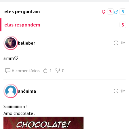
eles perguntam
3
5
elas respondem
3
belieber
1M
simm♡
6 comentários
1
0
anônima
1M
Siiiiiiiiiiiiiiiiiim !
Amo chocolate .